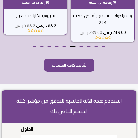
لوسترا جولد — شامبو وأقراص بذهب
سيروم سكايا تحت العين
24K
59.00
ر.س
99.00
ر.س
249.00
ر.س
289.00
ر.س
ت
م
ا
ت
ل
م
ت
ا
ق
ل
ي
ت
ي
ق
م
ي
0
ي
شاهد كافة المنتجات
م
م
ن
0
5
م
ن
5
استخدم هذه الآلة الحاسبة للتحقق من مؤشر كتلة
الجسم الخاص بك
الطول