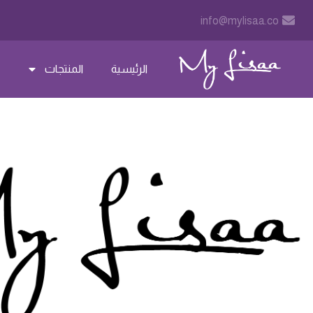
خطي
info@mylisaa.co
لى
لمحتوى
الرئيسية
المنتجات