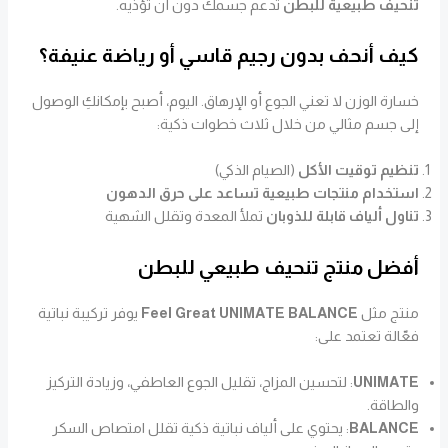
تنحيف طبيعية للبطن
تدعم جسمك دون أن تؤذيه.
كيف أنحف بدون رجيم قاسي أو رياضة عنيفة؟
خسارة الوزن لا تعني الجوع أو الإرهاق. اليوم، أصبح بإمكانكِ الوصول
إلى جسم مثالي من خلال ثلاث خطوات ذكية:
تنظيم توقيت الأكل
(الصيام الذكي)
استخدام منتجات طبيعية تساعد على حرق الدهون
تناول ألياف قابلة للذوبان
تملأ المعدة وتقلل الشهية
أفضل منتج تنحيف طبيعي للبطن
منتج مثل
Feel Great UNIMATE BALANCE
يوفر تركيبة نباتية
فعّالة تعتمد على:
UNIMATE
: لتحسين المزاج، تقليل الجوع العاطفي، وزيادة التركيز
والطاقة.
BALANCE
: يحتوي على ألياف نباتية ذكية تقلل امتصاص السكر