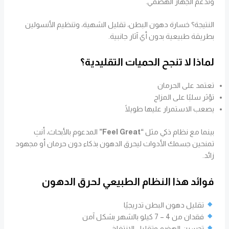
وتدعم الجهاز الهضمي.
النتيجة؟ خسارة دهون البطن، تقليل الشهية، وتنظيم الأنسولين
بطريقة طبيعية بدون أي آثار جانبية.
لماذا لا تنجح الحميات التقليدية؟
تعتمد على الحرمان
تؤثر سلبًا على المزاج
يصعب الاستمرار عليها طويلًا
بينما مع نظام ذكي مثل
“Feel Great”
المدعوم بالأبحاث، أنتِ
تمنحين جسمك الأدوات ليحرق الدهون بذكاء دون حرمان أو مجهود
زائد.
فوائد هذا النظام الطبيعي لحرق الدهون
تقليل دهون البطن تدريجيًا
فقدان من 4 – 7 كيلو بالشهر بشكل آمن
تحسين الهضم وتقليل الانتفاخ