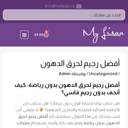
خطي
Post
info@mylisaa.co
لى
navigation
Search
لمحتوى
...
CART
0
$
0.00
أفضل رجيم لحرق الدهون
/
Uncategorized
/ بواسطة
Admin
أفضل رجيم لحرق الدهون بدون رياضة: كيف
أنحف بدون رجيم قاسي؟
هل حلمتِ يومًا بخسارة الوزن دون حرمان؟ هل سئمتِ من
الأنظمة الغذائية الصارمة والتمارين المرهقة؟
لا تقلقي، أنتِ
لستِ وحدكِ. في هذا المقال، سنكشف لكِ
أفضل رجيم لحرق
الدهون بدون رياضة
وبطريقة ذكية وآمنة، باستخدام
منتجات