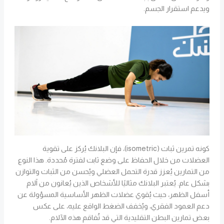
ويدعم استقرار الجسم.
كونه تمرين ثبات (isometric)، فإن البلانك يُركز على تقوية
العضلات من خلال الحفاظ على وضع ثابت لفترة مُحددة. هذا النوع
من التمارين يُعزز قدرة التحمل العضلي ويُحسن من الثبات والتوازن
بشكل عام. يُعتبر البلانك مثاليًا للأشخاص الذين يُعانون من آلام
أسفل الظهر، حيث يُقوي عضلات الظهر الأساسية المسؤولة عن
دعم العمود الفقري، ويُخفف الضغط الواقع عليه، على عكس
بعض تمارين البطن التقليدية التي قد تُفاقم هذه الآلام.