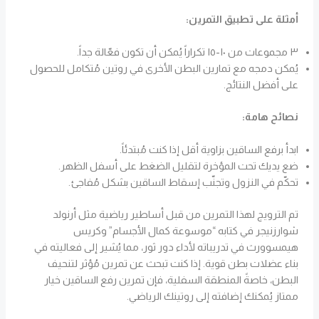
أمثلة على تطبيق التمرين:
٣ مجموعات من ١٠-١٥ تكراراً يُمكن أن تكون فعّالة جداً.
يُمكن دمجه مع تمارين البطن الأخرى في روتين مُتكامل للحصول
على أفضل النتائج.
نصائح هامة:
ابدأ برفع الساقين بزاوية أقل إذا كنت مُبتدئاً.
ضع يديك تحت المؤخرة لتقليل الضغط على أسفل الظهر.
تحكّم في النزول وتجنّب إسقاط الساقين بشكل مُفاجئ.
تم الترويج لهذا التمرين من قبل أساطير رياضية مثل أرنولد
شوارزنيجر في كتابه “موسوعة كمال الأجسام” وكريس
هيمسوورث في تدريباته لأداء دور ثور، مما يُشير إلى فعاليته في
بناء عضلات بطن قوية. إذا كنت تبحث عن تمرين مُؤثر لتنحيف
البطن، خاصةً المنطقة السفلية، فإن تمرين رفع الساقين خيار
ممتاز يُمكنك إضافته إلى روتينك الرياضي.