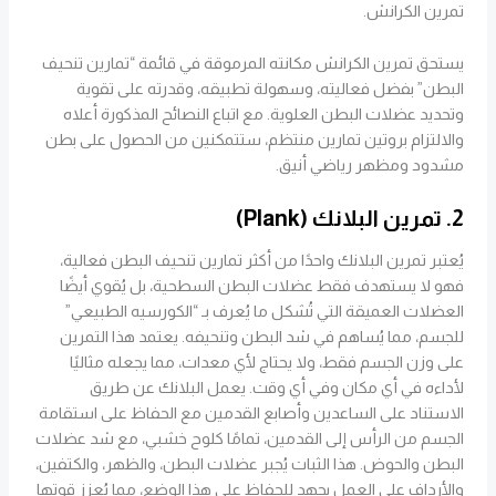
تمرين الكرانش.
يستحق تمرين الكرانش مكانته المرموقة في قائمة “تمارين تنحيف
البطن” بفضل فعاليته، وسهولة تطبيقه، وقدرته على تقوية
وتحديد عضلات البطن العلوية. مع اتباع النصائح المذكورة أعلاه
والالتزام بروتين تمارين منتظم، ستتمكنين من الحصول على بطن
مشدود ومظهر رياضي أنيق.
2. تمرين البلانك (Plank)
يُعتبر تمرين البلانك واحدًا من أكثر تمارين تنحيف البطن فعالية،
فهو لا يستهدف فقط عضلات البطن السطحية، بل يُقوي أيضًا
العضلات العميقة التي تُشكل ما يُعرف بـ “الكورسيه الطبيعي”
للجسم، مما يُساهم في شد البطن وتنحيفه. يعتمد هذا التمرين
على وزن الجسم فقط، ولا يحتاج لأي معدات، مما يجعله مثاليًا
لأداءه في أي مكان وفي أي وقت. يعمل البلانك عن طريق
الاستناد على الساعدين وأصابع القدمين مع الحفاظ على استقامة
الجسم من الرأس إلى القدمين، تمامًا كلوح خشبي، مع شد عضلات
البطن والحوض. هذا الثبات يُجبر عضلات البطن، والظهر، والكتفين،
والأرداف على العمل بجهد للحفاظ على هذا الوضع، مما يُعزز قوتها