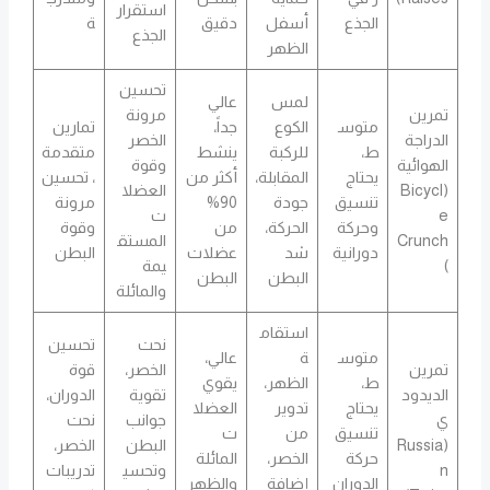
استقرار
الجذع
أسفل
دقيق
ة
الجذع
الظهر
تحسين
لمس
عالي
تمرين
مرونة
متوس
الكوع
جداً،
تمارين
الدراجة
الخصر
ط،
للركبة
ينشط
متقدمة
الهوائية
وقوة
يحتاج
المقابلة،
أكثر من
، تحسين
(Bicycl
العضلا
تنسيق
جودة
90%
مرونة
e
ت
وحركة
الحركة،
من
وقوة
Crunch
المستق
دورانية
شد
عضلات
البطن
)
يمة
البطن
البطن
والمائلة
استقام
نحت
تحسين
متوس
ة
عالي،
تمرين
الخصر،
قوة
ط،
الظهر،
يقوي
الديدود
تقوية
الدوران،
يحتاج
تدوير
العضلا
ي
جوانب
نحت
تنسيق
من
ت
(Russia
البطن
الخصر،
حركة
الخصر،
المائلة
n
وتحسي
تدريبات
الدوران
إضافة
والظهر