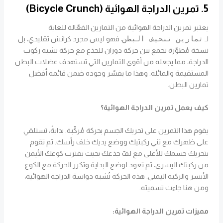
5. تمرين الدراجة الهوائية (Bicycle Crunch)
يعتبر تمرين الدراجة الهوائية من التمارين الفعّالة للغاية
تمارين تنحيف البطن
لـ
، فهو ليس مجرد كرانش تقليدي، بل
نسخة مُطوّرة تجمع بين حركة دوران للجذع مع حركة تشبه ركوب
الدراجة، مما يجعله من أقوى التمارين التي تستهدف عضلات البطن
المستقيمة والمائلة. وهذا ما يفسّر وجوده ضمن قائمة أفضل
تمارين البطن.
كيف يعمل تمرين الدراجة الهوائية؟
يقوم هذا التمرين على تحريك الجسم بحركة مُركّبة. بدايةً، تستلقي
على ظهرك مع ثني ركبتيك ووضع يديك خلف رأسك. ثم تقوم
بتحريك جسمك للأعلى مع لفّ جذعك بحيث يقترب كوعك الأيمن
من ركبتك اليسرى، ثم تعود لوضع البداية وتكرر الحركة مع الكوع
الأيسر والركبة اليمنى. هذه الحركة تُشبه دواسة الدراجة الهوائية،
ومن هنا جاءت تسميته.
مميزات تمرين الدراجة الهوائية: