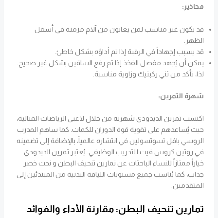
محاذير:
قد يكون غير مناسب لمن يعانون من آلام مزمنة في أسفل
الظهر.
قد يسبب إجهاداً في الرقبة إذا تم أداؤه بشكل خاطئ.
يمكن أن يُجهد مفصل الفخذ إذا تم رفع الساقين بشكل غير صحيح.
لذا، تأكد من ثني ركبتيك وزاوية مناسبة.
شهرة التمرين:
اكتسب تمرين الديدودي شهرته من خلال لاعبي الرياضات القتالية،
حيث يُساعدهم على تقوية قوة الدوران للكمات. كما ساهم المدرب
الروسي بافل تسوتسولين في انتشاره عالمياً، بالإضافة إلى تضمينه
في روتين كروس فيت للتدريب الوظيفي. يُعتبر تمرين الديدودي
خياراً ممتازاً للنساء الباحثات عن تمارين تنحيف البطن و نحت خصر
جذاب، كما يُناسب جميع مستويات اللياقة البدنية من المبتدئين إلى
المتقدمين.
تمارين تنحيف البطن: مقارنة الأداء والفوائد