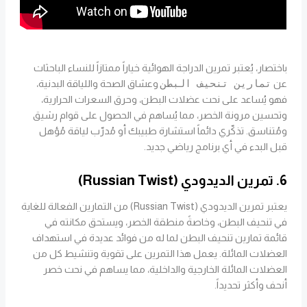
باختصار، يُعتبر تمرين الدراجة الهوائية خياراً ممتازاً للنساء الباحثات
تمارين تنحيف البطن
عن
وعشاق الصحة واللياقة البدنية،
فهو يُساعد على نحت عضلات البطن، وحرق السعرات الحرارية،
وتحسين مرونة الخصر، مما يُساهم في الحصول على قوام رشيق
ومُتناسق. تذكّري دائماً استشارة طبيبك أو مُدرّب لياقة مُؤهل
قبل البدء في أي برنامج رياضي جديد.
6. تمرين الديدودي (Russian Twist)
يعتبر تمرين الديدودي (Russian Twist) من التمارين الفعالة للغاية
في تنحيف البطن، وخاصةً منطقة الخصر، ويستحق مكانته في
قائمة تمارين تنحيف البطن لما له من فوائد عديدة في استهداف
العضلات المائلة. يعمل هذا التمرين على تقوية وتنشيط كل من
العضلات المائلة الخارجية والداخلية، مما يساهم في نحت خصر
أنحف وأكثر تحديداً.