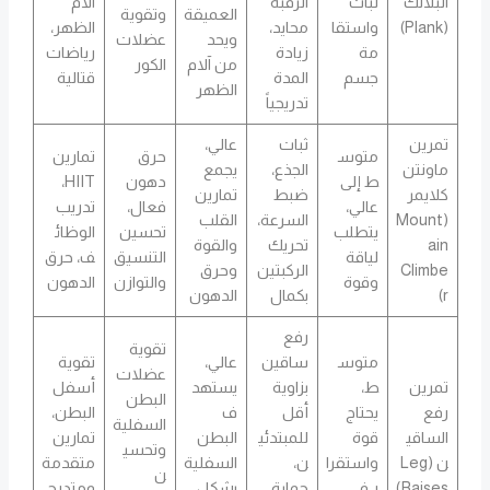
البلانك
ثبات
الرقبة
آلام
العميقة
وتقوية
(Plank)
واستقا
محايد،
الظهر،
ويحد
عضلات
مة
زيادة
رياضات
من آلام
الكور
جسم
المدة
قتالية
الظهر
تدريجياً
تمرين
ثبات
عالي،
متوس
حرق
تمارين
ماونتن
الجذع،
يجمع
ط إلى
دهون
HIIT،
كلايمر
ضبط
تمارين
عالي،
فعال،
تدريب
(Mount
السرعة،
القلب
يتطلب
تحسين
الوظائ
ain
تحريك
والقوة
لياقة
التنسيق
ف، حرق
Climbe
الركبتين
وحرق
وقوة
والتوازن
الدهون
r)
بكمال
الدهون
رفع
تقوية
متوس
ساقين
عالي،
تقوية
عضلات
تمرين
ط،
بزاوية
يستهد
أسفل
البطن
رفع
يحتاج
أقل
ف
البطن،
السفلية
الساقي
قوة
للمبتدئي
البطن
تمارين
وتحسي
ن (Leg
واستقرا
ن،
السفلية
متقدمة
ن
Raises)
ر في
حماية
بشكل
ومتدرج