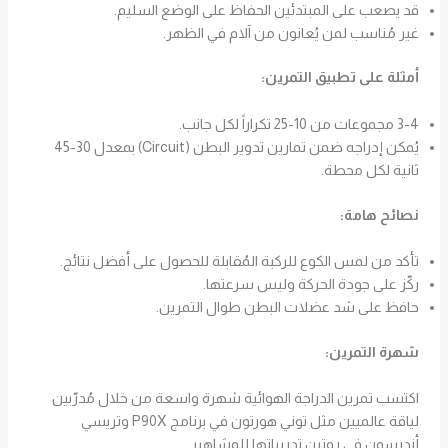
قد يصعب على المبتدئين الحفاظ على الوضع السليم.
غير مُناسب لمن يُعانون من آلام في الظهر.
أمثلة على تطبيق التمرين:
3-4 مجموعات من 10-25 تكراراً لكل جانب.
يُمكن إدراجه ضمن تمارين تدوير البطن (Circuit) بمعدل 30-45
ثانية لكل محطة.
نصائح هامة:
تأكد من لمس الكوع للركبة المُقابلة للحصول على أفضل نتائج.
ركّز على جودة الحركة وليس سرعتها.
حافظ على شد عضلات البطن طوال التمرين.
شهرة التمرين:
اكتسب تمرين الدراجة الهوائية شهرة واسعة من خلال مُدرّبين
لياقة عالميين مثل توني هورتون في برنامج P90X وتريسي
أندرسون في روتين تدريباتها للمشاهير.