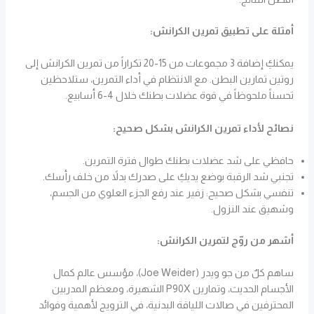
أمثلة على تطبيق تمرين الكرانش:
يمكنكِ إضافة 3 مجموعات من 15-20 تكراراً من تمرين الكرانش إلى
روتين تمارين البطن. مع الانتظام في أداء التمرين، ستلاحظين
تحسناً ملحوظاً في قوة عضلات بطنك خلال 4-6 أسابيع.
نصائح لأداء تمرين الكرانش بشكل صحيح:
حافظي على شد عضلات بطنك طوال فترة التمرين.
تجنبي شد الرقبة بوضع يديكِ على صدرك بدلاً من خلف رأسك.
تنفسي بشكل صحيح: زفير عند رفع الجزء العلوي من الجسم،
وشهيق عند النزول.
أشهر من روّج لتمرين الكرانش:
ساهم كلٌ من جو ويدر (Joe Weider)، مؤسس عالم كمال
الأجسام الحديث، وتمارين P90X الشهيرة، ومعظم المدربين
المحترفين في صالات اللياقة البدنية، في الترويج لأهمية وفوائد