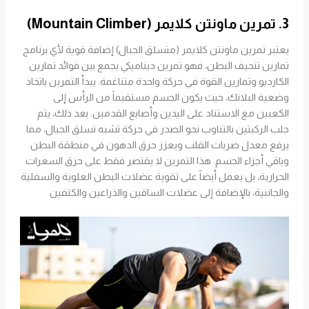
3. تمرين ماونتن كلايمر (Mountain Climber)
يعتبر تمرين ماونتن كلايمر (متسلق الجبال) إضافة قوية لأي برنامج
تمارين تنحيف البطن، فهو تمرين ديناميكي يجمع بين فوائد تمارين
الكارديو وتمارين القوة في حركة واحدة متناغمة. يبدأ التمرين باتخاذ
وضعية البلانك، حيث يكون الجسم مستقيماً من الرأس إلى
الكعبين مع الاستناد على اليدين وأصابع القدمين. بعد ذلك، يتم
جلب الركبتين بالتناوب نحو الصدر في حركة تشبه تسلق الجبال، مما
يرفع معدل ضربات القلب ويعزز حرق الدهون في منطقة البطن
وباقي أجزاء الجسم. هذا التمرين لا يقتصر فقط على حرق السعرات
الحرارية، بل يعمل أيضاً على تقوية عضلات البطن العلوية والسفلية
والجانبية، بالإضافة إلى عضلات الساقين والذراعين والكتفين