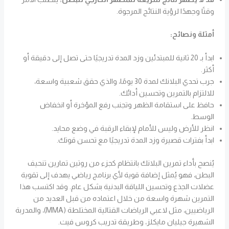
وقتًا وجهدًا لرؤية النتائج المرجوة.
أمثلة ونصائح:
ابدأ بـ 20 ثانية للمبتدئين وزد المدة تدريجيًا حتى تصل إلى دقيقة أو
أكثر.
جرب تحدي البلانك لمدة 30 يومًا، والذي حقق شعبية واسعة،
للالتزام بالتمرين وتحسين أدائك.
حافظ على استقامة الظهر وتجنب رفع المؤخرة أو انخفاض
الوسط.
انظر للأرض وليس للأمام لإبقاء الرقبة في وضع محايد.
ابدأ بفترات قصيرة وزد المدة تدريجيًا مع تحسن قوتك.
يُنصح بأداء تمرين البلانك بانتظام كجزء من روتين تمارين تنحيف
البطن، فهو يُمثل إضافة قوية لأي برنامج رياضي يهدف إلى تقوية
عضلات الجذع وتحسين اللياقة البدنية بشكل عام. وقد اكتسب هذا
التمرين شهرة واسعة من خلال اعتماده من قبل العديد من
الرياضيين، مثل لاعبي الرياضات القتالية المختلطة (MMA)، والمدربة
الشهيرة جيليان مايكلز، وطريقة تدريب كروس فيت.