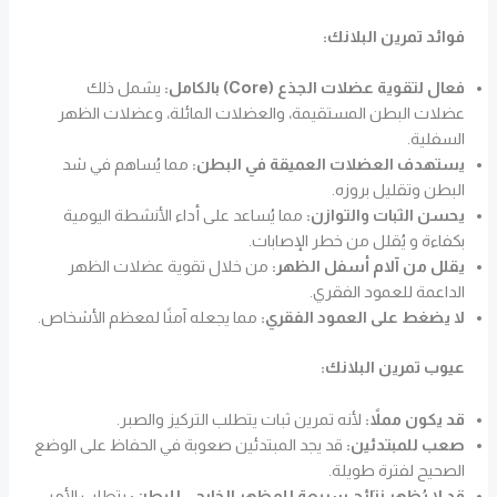
فوائد تمرين البلانك:
فعال لتقوية عضلات الجذع (Core) بالكامل:
يشمل ذلك
عضلات البطن المستقيمة، والعضلات المائلة، وعضلات الظهر
السفلية.
يستهدف العضلات العميقة في البطن:
مما يُساهم في شد
البطن وتقليل بروزه.
يحسن الثبات والتوازن:
مما يُساعد على أداء الأنشطة اليومية
بكفاءة و يُقلل من خطر الإصابات.
يقلل من آلام أسفل الظهر:
من خلال تقوية عضلات الظهر
الداعمة للعمود الفقري.
لا يضغط على العمود الفقري:
مما يجعله آمنًا لمعظم الأشخاص.
عيوب تمرين البلانك:
قد يكون مملاً:
لأنه تمرين ثبات يتطلب التركيز والصبر.
صعب للمبتدئين:
قد يجد المبتدئين صعوبة في الحفاظ على الوضع
الصحيح لفترة طويلة.
قد لا يُظهر نتائج سريعة للمظهر الخارجي للبطن:
يتطلب الأمر