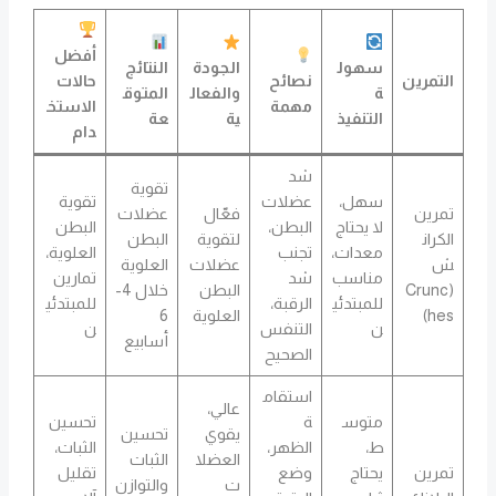
أفضل
سهول
الجودة
النتائج
التمرين
نصائح
حالات
ة
والفعال
المتوق
مهمة
الاستخ
التنفيذ
ية
عة
دام
شد
تقوية
سهل،
عضلات
تقوية
تمرين
فعّال
عضلات
لا يحتاج
البطن،
البطن
الكران
لتقوية
البطن
معدات،
تجنب
العلوية،
ش
عضلات
العلوية
مناسب
شد
تمارين
(Crunc
البطن
خلال 4-
للمبتدئي
الرقبة،
للمبتدئي
hes)
العلوية
6
ن
التنفس
ن
أسابيع
الصحيح
استقام
عالي،
متوس
ة
تحسين
يقوي
تحسين
ط،
الظهر،
الثبات،
العضلا
الثبات
تمرين
يحتاج
وضع
تقليل
ت
والتوازن