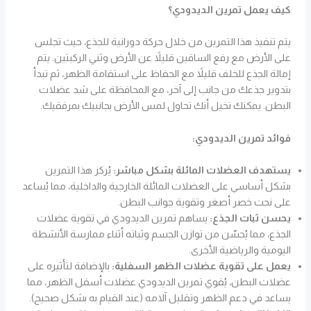
كيف يعمل تمرين الديدودي؟
يتم تنفيذ هذا التمرين من خلال حركة دورانية للجذع، حيث تجلس
على الأرض مع رفع الساقين قليلاً عن الأرض وثني الركبتين. يتم
إمالة الجذع للخلف قليلاً مع الحفاظ على استقامة الظهر، ثم تبدأ
بتدوير جذعك من جانب إلى آخر، مع المحافظة على شد عضلات
البطن. يمكنك تخيل أنك تحاول لمس الأرض بجانبيك بمرفقيك.
فوائد تمرين الديدودي:
يستهدف العضلات المائلة بشكل مباشر:
يُركز هذا التمرين
بشكل أساسي على العضلات المائلة الخارجية والداخلية، مما يُساعد
على نحت خصر أصغر وتقوية جوانب البطن.
يحسن ثبات الجذع:
يساهم تمرين الديدودي في تقوية عضلات
الجذع، مما يُحسّن من توازن الجسم وثباته أثناء ممارسة الأنشطة
اليومية والرياضية الأخرى.
يعمل على تقوية عضلات الظهر السفلية:
بالإضافة لتأثيره على
عضلات البطن، يُقوي تمرين الديدودي عضلات أسفل الظهر، مما
يساعد في دعم الظهر وتقليل آلامه (عند القيام به بشكل صحيح).