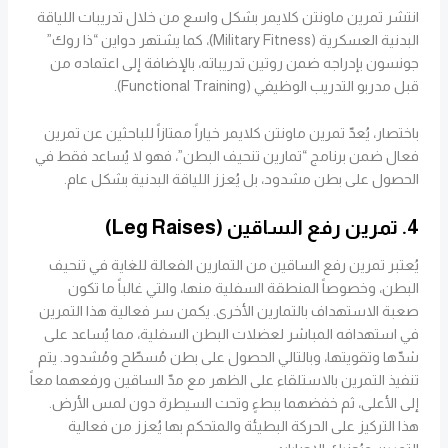
انتشر تمرين ماونتن كلايمر بشكل واسع من خلال تدريبات اللياقة
البدنية العسكرية (Military Fitness)، كما يشتهر دواين “ذا روك”
جونسون بإدراجه ضمن روتين تدريباته، بالإضافة إلى اعتماده من
قبل مدربو التدريب الوظيفي (Functional Training).
باختصار، يُعدّ تمرين ماونتن كلايمر خياراً ممتازاً للباحثين عن تمرين
فعال ضمن برنامج “تمارين تنحيف البطن”، فهو لا يُساعد فقط في
الحصول على بطن مشدود، بل يُعزز اللياقة البدنية بشكل عام.
4. تمرين رفع الساقين (Leg Raises)
يُعتبر تمرين رفع الساقين من التمارين الفعالة للغاية في تنحيف
البطن، وخصوصاً المنطقة السفلية منها، والتي غالباً ما تكون
صعبة الاستهداف بالتمارين الأخرى. يكمن سر فعالية هذا التمرين
في استهدافه المباشر لعضلات البطن السفلية، مما يُساعد على
شدّها وتقويتها، وبالتالي الحصول على بطن مُسطّح ومُشدود. يتم
تنفيذ التمرين بالاستلقاء على الظهر مع مدّ الساقين ورفعهما معاً
إلى الأعلى، ثم خفضهما ببطءٍ وتحت السيطرة دون لمس الأرض.
هذا التركيز على الحركة البطيئة والمتحكم بها يُعزز من فعالية