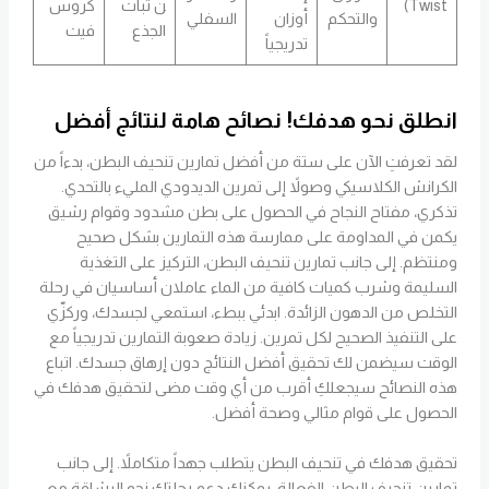
Twist)
ن ثبات
كروس
والتحكم
أوزان
السفلي
الجذع
فيت
تدريجياً
انطلق نحو هدفك! نصائح هامة لنتائج أفضل
لقد تعرفتِ الآن على ستة من أفضل تمارين تنحيف البطن، بدءاً من
الكرانش الكلاسيكي وصولاً إلى تمرين الديدودي المليء بالتحدي.
تذكري، مفتاح النجاح في الحصول على بطن مشدود وقوام رشيق
يكمن في المداومة على ممارسة هذه التمارين بشكل صحيح
ومنتظم. إلى جانب تمارين تنحيف البطن، التركيز على التغذية
السليمة وشرب كميات كافية من الماء عاملان أساسيان في رحلة
التخلص من الدهون الزائدة. ابدئي ببطء، استمعي لجسدك، وركزّي
على التنفيذ الصحيح لكل تمرين. زيادة صعوبة التمارين تدريجياً مع
الوقت سيضمن لك تحقيق أفضل النتائج دون إرهاق جسدك. اتباع
هذه النصائح سيجعلكِ أقرب من أي وقت مضى لتحقيق هدفك في
الحصول على قوام مثالي وصحة أفضل.
تحقيق هدفك في تنحيف البطن يتطلب جهداً متكاملاً. إلى جانب
تمارين تنحيف البطن الفعالة، يمكنكِ دعم رحلتك نحو الرشاقة مع