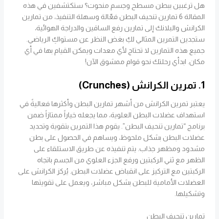
هل ترغبين ببطن مسطح وجسم منحوت؟ ستكتشفين في هذه
المقالة 6 تمارين تنحيف البطن فعّالة وسهلة التنفيذ، من تمارين
الكرانش والبلانك إلى تمارين رفع الساقين والدراجة الهوائية،
ستجدين التمرين المثالي لكِ بغض النظر عن مستواكِ الرياضي.
جميع هذه التمارين لا تحتاج لأي معدات ويمكن القيام بها في أي
مكان. ابدأي رحلتك نحو قوام ممشوق الآن!
1. تمرين الكرانش (Crunches)
يعتبر تمرين الكرانش من أشهر تمارين البطن وأكثرها فعاليةً في
استهداف عضلات البطن العلوية، مما يجعله خياراً ممتازاً ضمن
برنامج “تمارين تنحيف البطن”. يقوم هذا التمرين بتقوية وتحديد
عضلات البطن بشكل ملحوظ، ويساهم في الحصول على بطن
مشدود ومظهر جذاب. يتم تنفيذه عن طريق الاستلقاء على
الظهر مع ثني الركبتين ورفع الجزء العلوي من الجسم باتجاه
الركبتين مع التركيز على انقباض عضلات البطن. يُركز الكرانش على
العضلات الأمامية للبطن بشكل مباشر، ويعمل على تقويتها
وتشكيلها.
تمارين تنحيف البطن