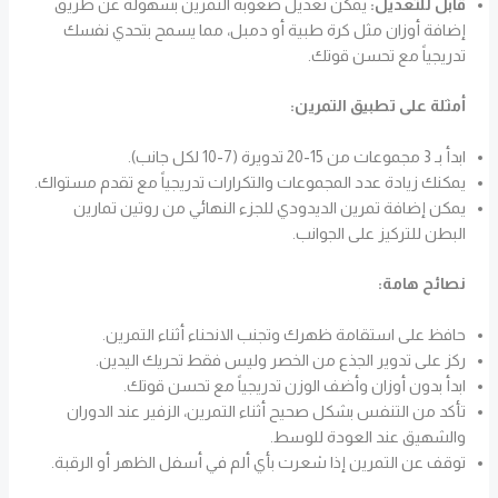
قابل للتعديل:
يمكن تعديل صعوبة التمرين بسهولة عن طريق
إضافة أوزان مثل كرة طبية أو دمبل، مما يسمح بتحدي نفسك
تدريجياً مع تحسن قوتك.
أمثلة على تطبيق التمرين:
ابدأ بـ 3 مجموعات من 15-20 تدويرة (7-10 لكل جانب).
يمكنك زيادة عدد المجموعات والتكرارات تدريجياً مع تقدم مستواك.
يمكن إضافة تمرين الديدودي للجزء النهائي من روتين تمارين
البطن للتركيز على الجوانب.
نصائح هامة:
حافظ على استقامة ظهرك وتجنب الانحناء أثناء التمرين.
ركز على تدوير الجذع من الخصر وليس فقط تحريك اليدين.
ابدأ بدون أوزان وأضف الوزن تدريجياً مع تحسن قوتك.
تأكد من التنفس بشكل صحيح أثناء التمرين، الزفير عند الدوران
والشهيق عند العودة للوسط.
توقف عن التمرين إذا شعرت بأي ألم في أسفل الظهر أو الرقبة.