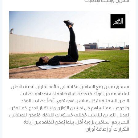
التمرين ويُجنبك الإصابات.
يستحق تمرين رفع الساقين مكانته في قائمة تمارين تنحيف البطن
لما يقدمه من فوائد مُتعددة. فبالإضافة لاستهدافه عضلات
البطن السفلية بشكل مباشر، فهو يُقوي أيضاً عضلات الفخذ
والحوض، مما يُساهم في تحسين التوازن واستقرار الجذع. كما يُمكن
تعديل التمرين ليناسب مُختلف مُستويات اللياقة، فيُمكن للمبتدئين
البدء برفع الساقين بزاوية أقل، بينما يُمكن للمُتقدمين زيادة
التكرارات أو إضافة أوزان.