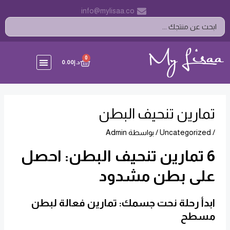
خطي
Post
info@mylisaa.co
لى
navigation
Search
لمحتوى
...
CART
0
د.إ
0.00
تمارين تنحيف البطن
/
Uncategorized
/ بواسطة
Admin
6 تمارين تنحيف البطن: احصل
على بطن مشدود
ابدأ رحلة نحت جسمك: تمارين فعالة لبطن
مسطح