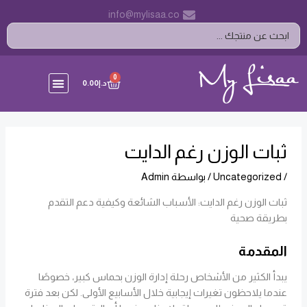
خطي
Post
info@mylisaa.co
لى
navigation
Search
لمحتوى
...
CART
0
د.إ
0.00
ثبات الوزن رغم الدايت
/
Uncategorized
/ بواسطة
Admin
ثبات الوزن رغم الدايت: الأسباب الشائعة وكيفية دعم التقدم
بطريقة صحية
المقدمة
يبدأ الكثير من الأشخاص رحلة إدارة الوزن بحماس كبير، خصوصًا
عندما يلاحظون تغيرات إيجابية خلال الأسابيع الأولى. لكن بعد فترة