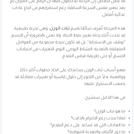
قد يصل البعض إلى مرحلة يلاحظون فيها أن الرقم على الميزان لم
يعد يتغير بنفس السرعة السابقة، رغم استمرارهم في اتباع عادات
غذائية أفضل.
هذه المرحلة تُعرف شائعًا باسم
ثبات الوزن
، وهي تجربة طبيعية
قد تحدث أثناء رحلة تغيير نمط الحياة. ولا تعني بالضرورة أن الجسم
“توقف عن الاستجابة”، بل قد تكون نتيجة مجموعة من العوامل
المتعلقة بالتغذية، النشاط اليومي، النوم، التغيرات في احتياجات
الجسم، أو حتى طريقة قياس التقدم.
فهم أسباب ثبات الوزن يساعدك على اتخاذ خطوات أكثر ذكاءً
وواقعية، بدلًا من اللجوء إلى حلول قاسية أو تغييرات مفاجئة قد
يصعب الاستمرار عليها.
في هذا الدليل سنشرح:
ما هو ثبات الوزن؟
لماذا يحدث رغم الالتزام بالدايت؟
ما العادات التي قد تساعد على دعم التقدم؟
ما دور الألياف والتغذية المتوازنة؟