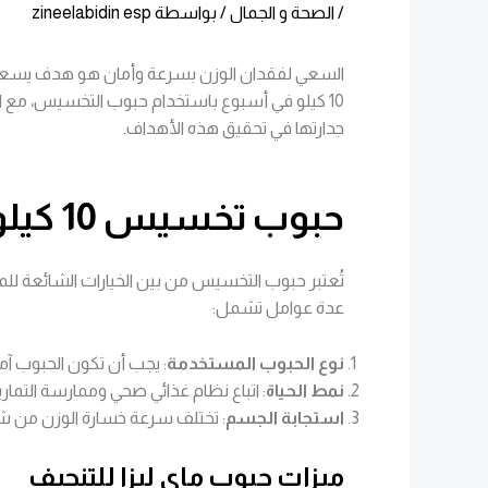
/
الصحة و الجمال
/ بواسطة
zineelabidin esp
السعي لفقدان الوزن بسرعة وأمان هو هدف يسعى إليه
10 كيلو في أسبوع باستخدام حبوب التخسيس، مع التركيز على المزايا، النصائح، والتحذيرات لضمان تجربة صحية وآمنة. كما سنتعرف على
جدارتها في تحقيق هذه الأهداف.
حبوب تخسيس 10 كيلو في أسبوع
عدة عوامل تشمل:
نوع الحبوب المستخدمة
: يجب أن تكون الحبوب آم
نمط الحياة
: اتباع نظام غذائي صحي وممارسة التماري
استجابة الجسم
: تختلف سرعة خسارة الوزن من ش
ميزات حبوب ماي ليزا للتنحيف