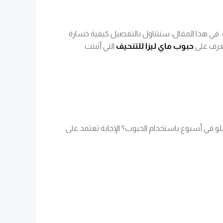
. في هذا المقال، سنتناول بالتفصيل كيفية خسارة
حبوب ماي ليزا للتنحيف
التي أثبتت
حبوب التخسيس من بين الخيارات الشائعة للمساعدة في فقدان الوزن بسرعة. لكن هل من الممكن فعلًا خسارة 10 كيلو في أسبوع باستخدام الحبوب؟ الإجابة تعتمد على