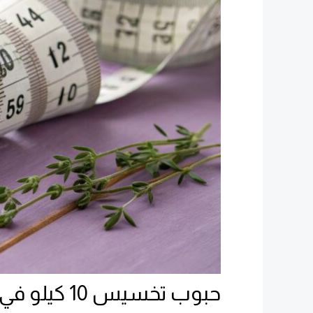
حبوب تخسيس 10 كيلو في أسبوع: تجربتي مع نتائج مذهلة في وقت قياسي