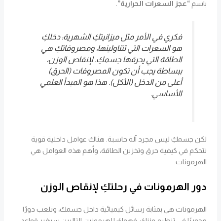
باسم
“عجز السعرات الحرارية”
.
فكري في الأمر مثل ميزانيتكِ الشهرية: دخلكِ
هو السعرات التي تتناولينها، ومصروفاتكِ هي
الطاقة التي يحرقها جسمكِ. لإنقاص الوزن،
ببساطة يجب أن تكون المصروفات (الحرق)
أعلى من الدخل (الأكل). هذا هو المبدأ العلمي
الأساسي.
لكن جسمكِ ليس مجرد آلة حاسبة. هناك عوامل داخلية قوية
تتحكم في كيفية حرق وتخزين الطاقة، وأهم هذه العوامل هي
الهرمونات.
دور الهرمونات في رحلتكِ لإنقاص الوزن
الهرمونات هي بمثابة رسائل كيميائية داخل جسمك، وتلعب دورًا
محوريًا في تنظيم وزنك. فهمكِ للهرمونين التاليين سيغير قواعد