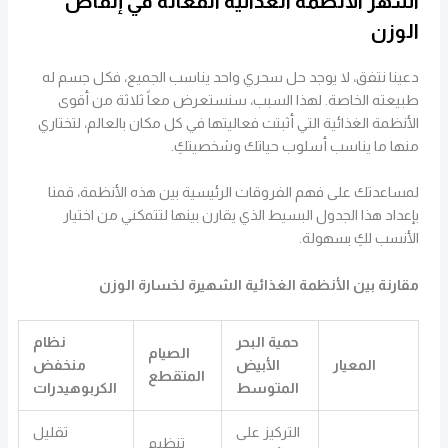
أشهر الأنظمة الغذائية الفعالة في إنقاص
الوزن
دعينا نتفق، لا يوجد حل سحري واحد يناسب الجميع، فكل جسم له
طبيعته الخاصة. لهذا السبب، سنستعرض معاً ثلاثة من أقوى
الأنظمة الغذائية التي أثبتت فعاليتها في كل مكان بالعالم، لتختاري
منها ما يناسب أسلوب حياتك وشخصيتكِ.
لمساعدتك على فهم الفروقات الرئيسية بين هذه الأنظمة، قمنا
بإعداد هذا الجدول البسيط الذي يقارن بينها لتتمكني من اختيار
الأنسب لكِ بسهولة.
مقارنة بين الأنظمة الغذائية الشهيرة لخسارة الوزن
حمية البحر
نظام
الصيام
المعيار
الأبيض
منخفض
المتقطع
المتوسط
الكربوهيدرات
التركيز على
تقليل
تنظيم