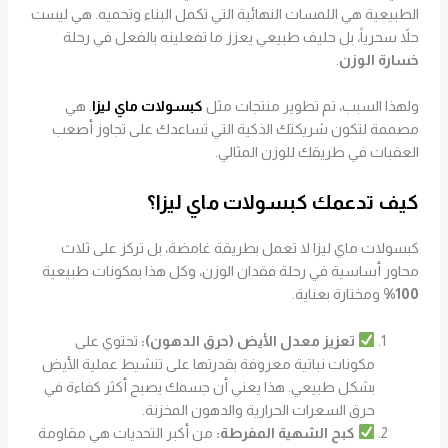
الطبيعية هي اللمسات النهائية التي تكمل البناء وتحميه. هي ليست
حلاً سحرياً، بل حليف طبيعي يعزز ما تفعلينه بالفعل في رحلة
خسارة الوزن
.
ولهذا السبب، تم تطوير منتجات مثل
كبسولات ماي ليزا
. هي
مصممة لتكون شريكتك الذكية التي تساعدك على تجاوز أصعب
العقبات في طريقك للوزن المثالي.
كيف تدعمك كبسولات ماي ليزا؟
كبسولات ماي ليزا لا تعمل بطريقة غامضة، بل تركز على ثلاث
محاور أساسية في رحلة فقدان الوزن، وكل هذا بمكونات طبيعية
100%
ومختارة بعناية.
تعزيز معدل الأيض (حرق الدهون):
تحتوي على
مكونات نباتية معروفة بقدرتها على تنشيط عملية الأيض
بشكل طبيعي. هذا يعني أن جسمك يصبح أكثر كفاءة في
حرق السعرات الحرارية والدهون المخزنة.
كبح الشهية المفرطة:
من أكبر التحديات هي مقاومة