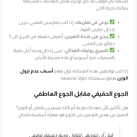
جسمكِ بأن الوقت قد حان لإجراء بعض التعديلات البسيطة.
يمكنكِ تجربة الآتي:
نوعي في تمارينك:
إذا كنتِ تمارسين المشي، جربي
إدخال تمارين القوة.
زيدي من شدة التمرين:
أضيفي دقيقة من الجري كل 5
دقائق من المشي.
اكسري روتينك الغذائي:
جربي إدخال وجبة أعلى قليلاً
بالسعرات مرة أسبوعياً لإعادة تنشيط الأيض.
إذا كنتِ تواجهين هذه المشكلة، فإن فهم
أسباب عدم نزول
الوزن
بعمق سيمنحكِ حلولًا مخصصة.
الجوع الحقيقي مقابل الجوع العاطفي
هل تأكلين لأن معدتك فارغة أم لأنكِ تشعرين بالملل أو التوتر؟
التمييز بين هذين النوعين من الجوع هو مهارة أساسية للنجاح.
قبل أن تتوجهي لتناول وجبة خفيفة، توقفي