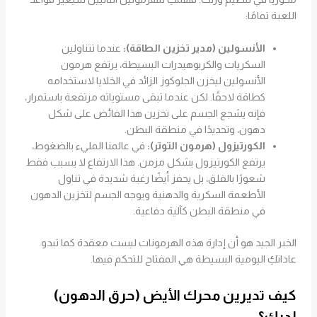
اللعبة تمامًا:
الأنسولين (مدير تخزين الطاقة):
عندما تتناولين
السكريات والكربوهيدرات البسيطة، يرتفع هرمون
الأنسولين ليخزن الجلوكوز الزائد في الخلايا لاستخدامه
كطاقة لاحقًا. لكن عندما تبقى مستوياته مرتفعة باستمرار،
فإنه يشجع الجسم على تخزين هذا الفائض على شكل
دهون، وتحديدًا في منطقة البطن.
الكورتيزول (هرمون التوتر):
في عالمنا المليء بالضغوط،
يرتفع الكورتيزول بشكل مزمن. هذا الارتفاع لا يسبب فقط
شعورًا بالقلق، بل يحفز أيضًا رغبة شديدة في تناول
الأطعمة السكرية والدهنية ويوجه الجسم لتخزين الدهون
في منطقة البطن كآلية دفاعية.
الخبر الجيد هو أن إدارة هذه الهرمونات ليست معقدة كما تبدو.
عاداتكِ اليومية البسيطة هي المفتاح للتحكم فيها.
كيف تديرين محرك الأيض (حرق الدهون)
لديكِ؟