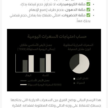
حصّة الكربوهيدرات:
لا تتجاوز حجم قبضة يدكِ.
حصّة الدهون:
بحجم طرف إصبع الإبهام.
حصّة الخضروات:
املئي طبقكِ بما يعادل حجم قبضتي
يديكِ معاً.
هذا الرسم البياني يوضح الفرق بين السعرات الحرارية التي يحتاجها
جسمكِ للحفاظ على وزنه الحالي وتلك المطلوبة لفقدانه. الفكرة