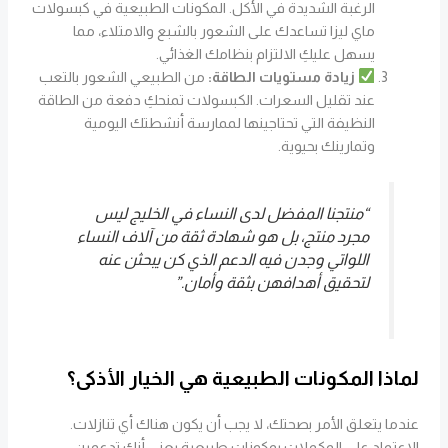
الرغبة الشديدة في الأكل. المكونات الطبيعية في كبسولات
ماي ليزا تساعدك على الشعور بالشبع والامتلاء، مما
يسهل عليكِ الالتزام بنظامك الغذائي.
زيادة مستويات الطاقة:
من الطبيعي الشعور بالتعب
عند تقليل السعرات. الكبسولات تمنحكِ دفعة من الطاقة
النظيفة التي تحتاجينها لممارسة أنشطتك اليومية
وتمارينك بحيوية.
“منتجنا المفضل لدى النساء في الخليج ليس
مجرد منتج، بل هو شهادة ثقة من آلاف النساء
اللواتي وجدن فيه الدعم الذي كن يبحثن عنه
لتحقيق أهدافهن بثقة وأمان.”
لماذا المكونات الطبيعية هي الخيار الأذكى؟
عندما يتعلق الأمر بصحتك، لا يجب أن يكون هناك أي تنازلات.
الاعتماد على المكملات بمكونات طبيعية يعني أنكِ تدعمين