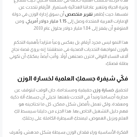
وتيرة الحياة وتتغير عاداتنا الغذائية باستمرار. الأرقام تتحدث عن
نفسها، حيث يُظهر
تقرير متخصص
أن سوق إدارة الوزن في دولة
الإمارات العربية المتحدة وصل إلى
1.15 مليار دولار أمريكي
، ومن
المتوقع أن يقفز إلى 1.84 مليار دولار بحلول عام 2033.
هذا النمو ليس مجرد أرقام، بل يعكس وعياً متزايداً بأهمية التحكم
بالوزن لمواجهة التحديات الصحية في منطقتنا. إنه يروي قصة نجاح
آلاف النساء اللواتي اخترن صحتهن أولاً. وأنتِ أيضاً، يمكنكِ أن تكوني
بطلة قصتكِ.
فكّي شيفرة جسمكِ العلمية لخسارة الوزن
لتحقيق
خسارة وزن
حقيقية ومستدامة، حان الوقت لنتوقف عن
محاربة أجسامنا ونبدأ في التحدث بلغتها. تخيلي أن جسمك آلة ذكية
ومعقدة، ولكي تعمل بأفضل شكل ممكن، كل ما تحتاجينه هو
فهم دليل التشغيل الخاص بها. هذا الجزء من دليلنا سيبسط لكِ
العلم ويزيل الغموض، ليمنحكِ السيطرة الكاملة على رحلتكِ.
الفكرة الأساسية وراء فقدان الوزن بسيطة بشكل مدهش، وتُعرف