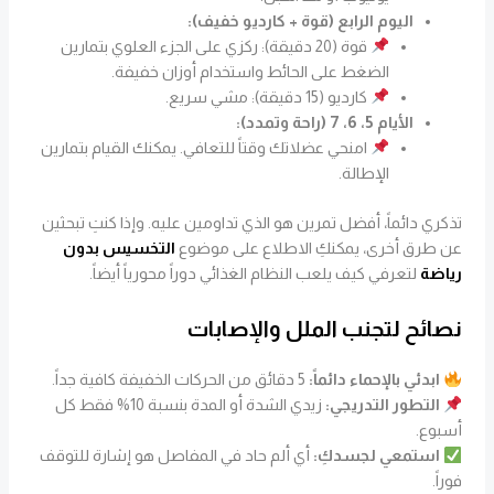
اليوم الرابع (قوة + كارديو خفيف):
قوة (20 دقيقة): ركزي على الجزء العلوي بتمارين
الضغط على الحائط واستخدام أوزان خفيفة.
كارديو (15 دقيقة): مشي سريع.
الأيام 5، 6، 7 (راحة وتمدد):
امنحي عضلاتك وقتاً للتعافي. يمكنك القيام بتمارين
الإطالة.
تذكري دائماً، أفضل تمرين هو الذي تداومين عليه. وإذا كنتِ تبحثين
عن طرق أخرى، يمكنكِ الاطلاع على موضوع
التخسيس بدون
رياضة
لتعرفي كيف يلعب النظام الغذائي دوراً محورياً أيضاً.
نصائح لتجنب الملل والإصابات
ابدئي بالإحماء دائماً:
5 دقائق من الحركات الخفيفة كافية جداً.
التطور التدريجي:
زيدي الشدة أو المدة بنسبة 10% فقط كل
أسبوع.
استمعي لجسدكِ:
أي ألم حاد في المفاصل هو إشارة للتوقف
فوراً.