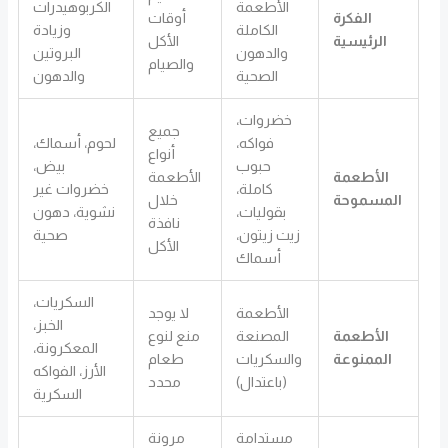
الأطعمة
الكربوهيدرات
الفكرة
أوقات
الكاملة
وزيادة
الرئيسية
الأكل
والدهون
البروتين
والصيام
الصحية
والدهون
خضروات،
جميع
فواكه،
لحوم، أسماك،
أنواع
حبوب
بيض،
الأطعمة
الأطعمة
كاملة،
خضروات غير
المسموحة
خلال
بقوليات،
نشوية، دهون
نافذة
زيت زيتون،
صحية
الأكل
أسماك
السكريات،
الأطعمة
لا يوجد
الخبز،
الأطعمة
المصنعة
منع لنوع
المعكرونة،
الممنوعة
والسكريات
طعام
الأرز، الفواكه
(باعتدال)
محدد
السكرية
مستدامة
مرونة