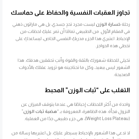
تجاوز العقبات النفسية والحفاظ على حماسك
رحلة
خسارة الوزن
ليست مجرد تحدٍ جسدي، بل هي ماراثون ذهني
في المقام الأول. من الطبيعي تمامًا أن تمر عليكِ لحظات من
الإحباط. اعتبري هذا الجزء مدربكِ النفسي الخاص، ليساعدكِ على
تخطي هذه الحواجز.
تخيلي للحظة شعورك بالثقة والقوة وأنتِ تحققين هدفك. هذا
الشعور ليس ببعيد، وكل ما تحتاجينه هو تزويد عقلك بالأدوات
الصحيحة.
التغلب على “ثبات الوزن” المحبط
واحدة من أكثر اللحظات إحباطًا هي عندما يتوقف الميزان عن
النزول فجأة. هذه الظاهرة، المعروفة بـ “
هضبة ثبات الوزن
”
(Weight Loss Plateau)، هي جزء طبيعي جدًا من العملية.
لا تدعي هذا الشعور بالإحباط يسيطر عليكِ. بل اعتبريها رسالة من