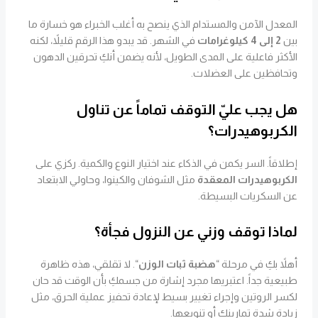
المعدل الآمن والمستدام الذي ينصح به أغلب الخبراء هو خسارة ما
بين
2 إلى 4 كيلوغرامات
في الشهر. قد يبدو هذا الرقم قليلاً، لكنه
الأكثر فاعلية على المدى الطويل، لأنه يضمن أنكِ تحرقين الدهون
وتحافظين على العضلات.
هل يجب عليّ التوقف تماماً عن تناول
الكربوهيدرات؟
إطلاقاً. السر يكمن في الذكاء عند اختيار النوع والكمية. ركزي على
الكربوهيدرات المعقدة
مثل الشوفان والكينوا، وحاولي الابتعاد
عن السكريات البسيطة.
لماذا توقف وزني عن النزول فجأة؟
أهلاً بكِ في مرحلة “
هضبة ثبات الوزن
“. لا تقلقي، هذه ظاهرة
طبيعية جداً. اعتبريها مجرد إشارة من جسمكِ بأن الوقت قد حان
لكسر الروتين وإجراء تغيير بسيط لإعادة تحفيز عملية الحرق، مثل
زيادة شدة تمارينك أو تنويعها.