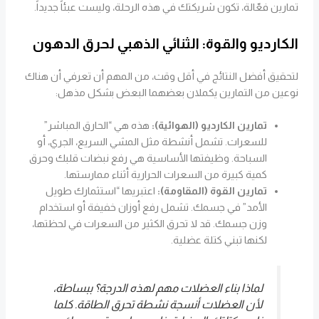
تمارين فعّالة، تكون شريكتك في هذه الرحلة، وليست عبئاً جديداً.
الكارديو والقوة: الثنائي الذهبي لحرق الدهون
لتحقيق أفضل النتائج في أقل وقت، من المهم أن تعرفي أن هناك
نوعين من التمارين يكملان بعضهما البعض بشكل مذهل:
تمارين الكارديو (الهوائية):
هذه هي “الحارق المباشر”
للسعرات. تشمل أنشطة مثل المشي السريع، الجري، أو
السباحة. وظيفتها الأساسية هي رفع نبضات قلبك وحرق
كمية كبيرة من السعرات الحرارية أثناء ممارستها.
تمارين القوة (المقاومة):
اعتبريها “استثمارك طويل
الأمد” في جسمك. تشمل رفع أوزان خفيفة أو استخدام
وزن جسمك. قد لا تحرق الكثير من السعرات في لحظتها،
لكنها تبني كتلة عضلية.
لماذا بناء العضلات مهم لهذه الدرجة؟ ببساطة،
لأن العضلات أنسجة نشطة تحرق الطاقة. كلما