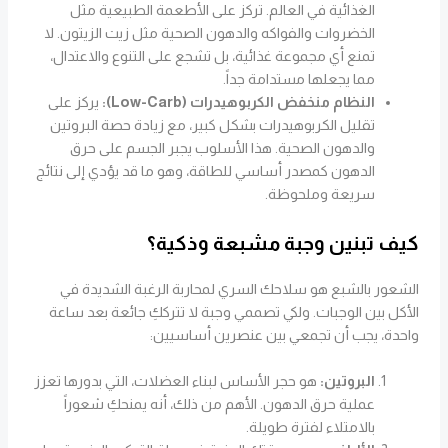
الغذائية في العالم. تركز على الأطعمة الطبيعية مثل
الخضروات والفواكه والدهون الصحية مثل زيت الزيتون. لا
تمنع أي مجموعة غذائية، بل تشجع على التنوع والاعتدال،
مما يجعلها مستدامة جداً.
النظام منخفض الكربوهيدرات (Low-Carb):
يركز على
تقليل الكربوهيدرات بشكل كبير، مع زيادة حصة البروتين
والدهون الصحية. هذا الأسلوب يجبر الجسم على حرق
الدهون كمصدر أساسي للطاقة، وهو ما قد يؤدي إلى نتائج
سريعة وملحوظة.
كيف تبنين وجبة مشبعة وذكية؟
الشعور بالشبع هو سلاحك السري لمحاربة الرغبة الشديدة في
الأكل بين الوجبات. ولكي تصممي وجبة لا تترككِ جائعة بعد ساعة
واحدة، يجب أن تجمعي بين عنصرين أساسيين:
البروتين:
هو حجر الأساس لبناء العضلات، التي بدورها تعزز
عملية حرق الدهون. الأهم من ذلك، أنه يمنحكِ شعوراً
بالامتلاء لفترة طويلة.