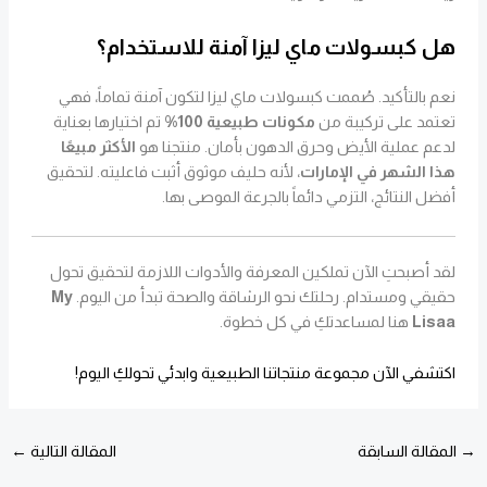
هل كبسولات ماي ليزا آمنة للاستخدام؟
نعم بالتأكيد. صُممت كبسولات ماي ليزا لتكون آمنة تماماً، فهي
تعتمد على تركيبة من
مكونات طبيعية 100%
تم اختيارها بعناية
لدعم عملية الأيض وحرق الدهون بأمان. منتجنا هو
الأكثر مبيعًا
هذا الشهر في الإمارات
، لأنه حليف موثوق أثبت فاعليته. لتحقيق
أفضل النتائج، التزمي دائماً بالجرعة الموصى بها.
لقد أصبحتِ الآن تملكين المعرفة والأدوات اللازمة لتحقيق تحول
حقيقي ومستدام. رحلتك نحو الرشاقة والصحة تبدأ من اليوم.
My
Lisaa
هنا لمساعدتكِ في كل خطوة.
اكتشفي الآن مجموعة منتجاتنا الطبيعية وابدئي تحولكِ اليوم!
→
المقالة السابقة
المقالة التالية
←