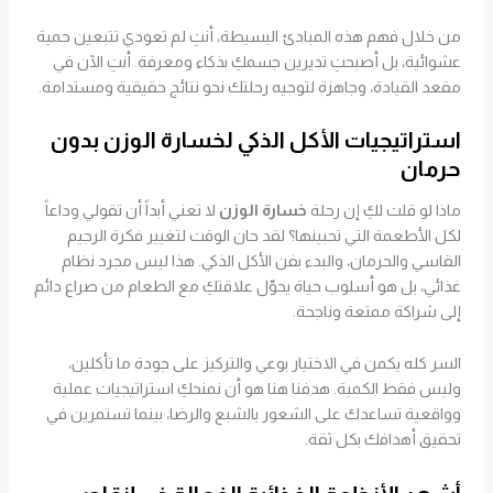
من خلال فهم هذه المبادئ البسيطة، أنتِ لم تعودي تتبعين حمية
عشوائية، بل أصبحتِ تديرين جسمكِ بذكاء ومعرفة. أنتِ الآن في
مقعد القيادة، وجاهزة لتوجيه رحلتك نحو نتائج حقيقية ومستدامة.
استراتيجيات الأكل الذكي لخسارة الوزن بدون
حرمان
ماذا لو قلت لكِ إن رحلة
خسارة الوزن
لا تعني أبداً أن تقولي وداعاً
لكل الأطعمة التي تحبينها؟ لقد حان الوقت لتغيير فكرة الرجيم
القاسي والحرمان، والبدء بفن الأكل الذكي. هذا ليس مجرد نظام
غذائي، بل هو أسلوب حياة يحوّل علاقتكِ مع الطعام من صراع دائم
إلى شراكة ممتعة وناجحة.
السر كله يكمن في الاختيار بوعي والتركيز على جودة ما تأكلين،
وليس فقط الكمية. هدفنا هنا هو أن نمنحكِ استراتيجيات عملية
وواقعية تساعدك على الشعور بالشبع والرضا، بينما تستمرين في
تحقيق أهدافك بكل ثقة.