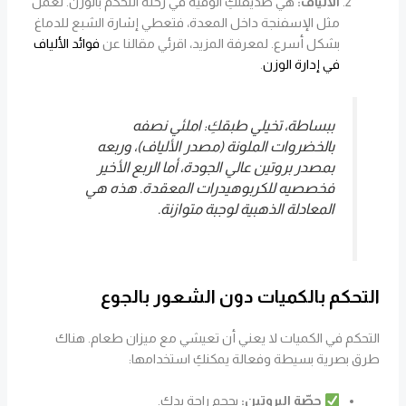
الألياف:
هي صديقتكِ الوفية في رحلة التحكم بالوزن. تعمل
مثل الإسفنجة داخل المعدة، فتعطي إشارة الشبع للدماغ
بشكل أسرع. لمعرفة المزيد، اقرئي مقالنا عن
فوائد الألياف
في إدارة الوزن
.
ببساطة، تخيلي طبقكِ: املئي نصفه
بالخضروات الملونة (مصدر الألياف)، وربعه
بمصدر بروتين عالي الجودة، أما الربع الأخير
فخصصيه للكربوهيدرات المعقدة. هذه هي
المعادلة الذهبية لوجبة متوازنة.
التحكم بالكميات دون الشعور بالجوع
التحكم في الكميات لا يعني أن تعيشي مع ميزان طعام. هناك
طرق بصرية بسيطة وفعالة يمكنكِ استخدامها:
حصّة البروتين:
بحجم راحة يدكِ.