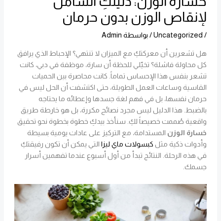
خسارة الوزن: دليلكِ الشامل
لإنقاص الوزن بدون حرمان
/
Uncategorized
/ بواسطة
Admin
هل تشعرين أن معركتكِ مع الميزان لا تنتهي؟ الإحباط الذي يرافق
كل محاولة فاشلة؟ تخيّلي للحظة أن سارة، موظفة في دبي، كانت
تشعر بنفس هذا الإحساس تماماً. كانت محاصرة بين الحميات
القاسية وساعات العمل الطويلة، حتى اكتشفت أن الحل ليس في
حرمان نفسها، بل في فهم لغة جسدها وإعطائه ما يحتاجه
بالضبط. هذا الدليل ليس مجرد نصائح مكررة، بل هو خارطة طريق
واقعية صُممت خصيصاً لكِ. سنأخذ بيدكِ خطوة بخطوة نحو تحقيق
خسارة الوزن
المستدامة، مع التركيز على عادات يومية بسيطة
وأدوات ذكية مثل
كبسولات ماي ليزا
التي يمكن أن تكون رفيقتكِ
في هذه الرحلة. النتائج تبدأ من أول أسبوع عندما تفهمين أسرار
جسمك.