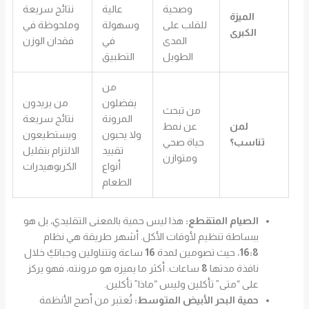
وصحية
عالية
نتائج سريعة
الميزة
للقلب على
وسهولة
وملحوظة في
الكبرى
المدى
في
فقدان الوزن
الطويل
التطبيق
من
يفضلون
من يريدون
من تبحث
المرونة
نتائج سريعة
لمن
عن نمط
ولا يحبون
ويستطيعون
تناسب؟
حياة صحي
تقييد
الالتزام بتقليل
ومتوازن
أنواع
الكربوهيدرات
الطعام
الصيام المتقطع:
هذا ليس حمية بالمعنى التقليدي، بل هو
ببساطة تنظيم لأوقات الأكل. أشهر طريقة هي نظام
16:8
، حيث تصومين لمدة
16
ساعة وتتناولين وجباتكِ خلال
نافذة مدتها
8
ساعات. أكثر ما يميزه هو مرونته، فهو يركز
على “متى” تأكلين وليس “ماذا” تأكلين.
حمية البحر الأبيض المتوسط:
تُعتبر من أصح الأنظمة