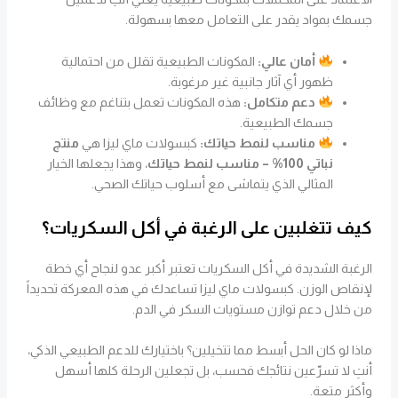
جسمك بمواد يقدر على التعامل معها بسهولة.
أمان عالي:
المكونات الطبيعية تقلل من احتمالية
ظهور أي آثار جانبية غير مرغوبة.
دعم متكامل:
هذه المكونات تعمل بتناغم مع وظائف
جسمك الطبيعية.
مناسب لنمط حياتك:
كبسولات ماي ليزا هي
منتج
نباتي 100% – مناسب لنمط حياتك
، وهذا يجعلها الخيار
المثالي الذي يتماشى مع أسلوب حياتك الصحي.
كيف تتغلبين على الرغبة في أكل السكريات؟
الرغبة الشديدة في أكل السكريات تعتبر أكبر عدو لنجاح أي خطة
لإنقاص الوزن. كبسولات ماي ليزا تساعدك في هذه المعركة تحديداً
من خلال دعم توازن مستويات السكر في الدم.
ماذا لو كان الحل أبسط مما تتخيلين؟ باختيارك للدعم الطبيعي الذكي،
أنتِ لا تسرّعين نتائجك فحسب، بل تجعلين الرحلة كلها أسهل
وأكثر متعة.