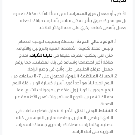
الأيض، أو
معدل حرق السعرات
، ليس شيئًا ثابتًا لا يمكنكِ تغييره.
بل هو محرك حيوي يتأثر بشكل مباشر بأسلوب حياتك. لجعله
يعمل بأقصى كفاءة، ركزي على هذه الركائز الثلاث:
الوقود عالي الجودة:
جسمك يستجيب لنوعية الطعام
وليس فقط لكميته. الأطعمة الغنية بالبروتين والألياف،
مثل التي يمكنكِ التعرف عليها في
دليلنا للألياف
، تحتاج
طاقة أكبر لهضمها وتساعد في بناء العضلات، مما يرفع
معدل حرقكِ الطبيعي حتى وأنتِ في وضع الراحة.
الصيانة المنتظمة (النوم):
الحصول على
7-8 ساعات
من
النوم الجيد ليلًا هو أحد أقوى أسرار خسارة الوزن. قلة النوم
ترفع هرمون الكورتيزول وتخفض هرمونات الشبع، مما
يجعلكِ تشعرين بالجوع المستمر وتشتهين الأطعمة غير
الصحية.
النشاط البدني الذكي:
الأمر لا يتعلق بقضاء ساعات في
النادي الرياضي. التمارين، وخاصة تمارين القوة، تبني كتلة
عضلية. وكلما زادت عضلاتك، زاد حرق جسمك للسعرات
الحرارية حتى أثناء الراحة.