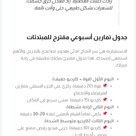
زادت كتلتك العضلية، زاد معدل حرق جسمك
للسعرات بشكل طبيعي، حتى وأنتِ نائمة.
جدول تمارين أسبوعي مقترح للمبتدئات
الاستمرارية هي سر النجاح. ابدئي بهدوء، تصاعدي بالتدريج، والأهم،
استمعي لجسدك. هذا جدول مقترح يمكنكِ تطبيقه في راحة
منزلك.
اليوم الأول (قوة + كارديو خفيف):
قوة (20 دقيقة): ركزي على الجزء السفلي بتمارين
القرفصاء والاندفاع.
كارديو (15 دقيقة): مشي سريع في المكان.
اليوم الثاني (راحة نشطة):
يكفي تماماً القيام بالمشي لمدة
20-30
دقيقة.
اليوم الثالث (كارديو متوسط الشدة):
كارديو (30 دقيقة): جربي فيديو رقص ممتع على
يوتيوب أو نط الحبل.