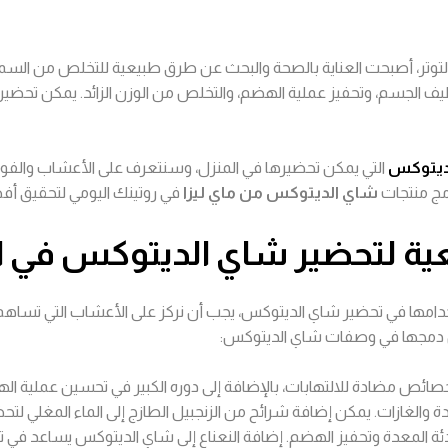
د التوتر، أصبحت العناية بالصحة والبحث عن طرق طبيعية للتخلص من السموم 
نظيف الجسم، وتحفيز عملية الهضم، والتخلص من الوزن الزائد. يمكن تحض
ديتوكس
التي يمكن تحضيرها في المنزل، وسنتعرف على الأعشاب والفواكه
مج منتجات
شاي الديتوكس من ماي ليزا
في روتينك اليومي لتحقيق أفضل
ية لتحضير شاي الديتوكس
في ا
دامها في تحضير شاي الديتوكس، يجب أن نركز على الأعشاب التي تساهم 
ن دمجها في وصفات شاي الديتوكس:
خصائص مضادة للالتهابات، بالإضافة إلى دوره الكبير في تحسين عملية الهض
والغازات. يمكن إضافة شرائح من الزنجبيل الطازج إلى الماء المغلي لت
 المعدة وتحفيز الهضم. إضافة النعناع إلى شاي الديتوكس يساعد في تحفي