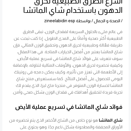
أسرع الطرق الطبيعية لحرق
الدهون باستخدام شاي الماتشا
/
الصحة و الجمال
/ بواسطة
zineelabidin esp
في عالم مليء بالحلول السريعة لفقدان الوزن، تبقى الطرق
الطبيعية أكثر صحية وأمانًا على المدى الطويل. إذا كنت تبحث عن
طريقة فعّالة وطبيعية لحرق الدهون وتحقيق الوزن المثالي، فإن
شاي الماتشا يعتبر من أفضل الخيارات المتاحة. في هذا المقال،
سوف نتعرف على فوائد شاي الماتشا في تسريع عملية الأيض،
وكيفية تحضيره لحرق الدهون، والأوقات المثالية لتناوله، بالإضافة
إلى الأطعمة التي تعزز من تأثيره، وكيف يمكن دمجه في روتينك
اليومي للحصول على أفضل النتائج. كما سنستعرض منتج شاي
الماتشا لخسارة الوزن المتوفر في متجرنا ماي ليزا، الذي يقدم لك
تجربة فريدة لتحقيق أهدافك في فقدان الوزن بشكل صحي وآمن.
فوائد شاي الماتشا في تسريع عملية الأيض
شاي الماتشا
هو نوع خاص من الشاي الأخضر الذي يتم تحضيره من
الأوراق المجففة والمطحونة بشكل ناعم جدًا، وهو يحتوي على