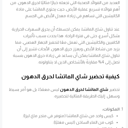
العديد من الفوائد الصحية التي تجعله خيارًا مثاليًا لحرق الدهون. من
أهم فوائده تسريع عملية الأيض، حيث يحتوي الماتشا على مادة
الكاتيشين التي تساهم في زيادة معدل الأيض في الجسم.
عند تناول شاي الماتشا، يمكن لجسمك أن يحرق السعرات الحرارية
بشكل أسرع، حتى في فترة الراحة. هذا يحدث بسبب تأثيرات
الكافيين والكاتيشين التي تعمل معًا لتحفيز الجهاز العصبي، مما
يزيد من نشاط الأيض ويعزز حرق الدهون. الأبحاث تشير إلى أن
تناول شاي الماتشا يمكن أن يساعد في زيادة حرق الدهون بنسبة
تصل إلى 4% مقارنةً بالأشخاص الذين لا يتناولونه.
كيفية تحضير شاي الماتشا لحرق الدهون
تحضير
شاي الماتشا لحرق الدهون
ليس معقدًا، بل هو أمر بسيط
وسهل. إليك الطريقة المثالية لتحضيره:
المكونات:
كيس واحد من شاي الماتشا (متوفر في متجر ماي ليزا).
كوب من الماء الساخن (ليس مغليًا).