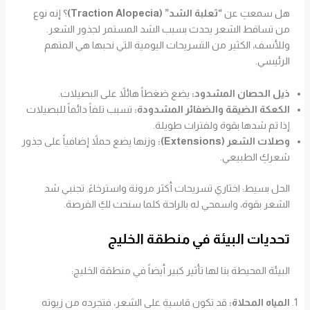
هل سمعتِ عن
“ثعلبة الشد” (Traction Alopecia)
؟ إنه نوع
من تساقط الشعر يحدث بسبب الشد المستمر لجذور الشعر.
وللأسف، الكثير من التسريحات اليومية التي نحبها هي المتهم
الرئيسي.
ذيل الحصان المشدود:
يضع ضغطاً هائلاً على البصيلات.
الكعكة الضيقة والضفائر المشدودة:
تسبب تلفاً دائماً للبصيلات
إذا تم شدها بقوة ولفترات طويلة.
وصلات الشعر (Extensions):
وزنها يضع حملاً إضافياً على جذور
شعركِ الطبيعي.
الحل بسيط: اختاري تسريحات أكثر مرونة واسترخاءً. تجنبي شد
الشعر بقوة، واسمحي له بالراحة كلما سنحت لكِ الفرصة.
تحديات البيئة في منطقة الخليج
البيئة المحيطة بنا لها تأثير كبير أيضاً في منطقة الخليج:
المياه المحلاة:
قد تكون قاسية على الشعر، فتجرده من زيوته