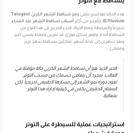
يتساقط مع التوتر
هذه الحالة لها اسم علمي وهو
تساقط الشعر الكربي (Telogen
Effluvium)
، وتُعتبر من أكثر
أسباب تساقط الشعر عند النساء
شيوعاً والمرتبطة بنمط الحياة. الجزء المزعج في هذا النوع من
التساقط أنه لا يظهر بشكل فوري. قد تمرين بضغط نفسي كبير،
وبعد شهرين إلى ثلاثة أشهر، تفاجئين بتساقط شعر غزير
ومفاجئ.
الخبر الجيد هو أن تساقط الشعر الكربي حالة مؤقتة في
الغالب. بمجرد أن يتعافى جسمكِ من مسبب التوتر،
تعود دورة نمو الشعر إلى مسارها الطبيعي تدريجياً. لكن
المفتاح الحقيقي يكمن في كيفية إدارة هذا التوتر
بفعالية.
استراتيجيات عملية للسيطرة على التوتر
وحماية شعركِ