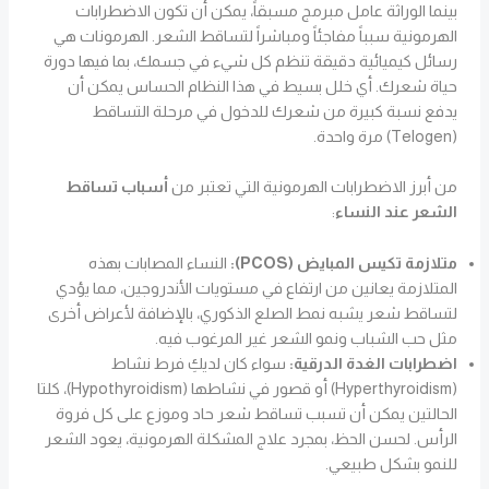
بينما الوراثة عامل مبرمج مسبقاً، يمكن أن تكون الاضطرابات
الهرمونية سبباً مفاجئاً ومباشراً لتساقط الشعر. الهرمونات هي
رسائل كيميائية دقيقة تنظم كل شيء في جسمك، بما فيها دورة
حياة شعرك. أي خلل بسيط في هذا النظام الحساس يمكن أن
يدفع نسبة كبيرة من شعرك للدخول في مرحلة التساقط
(Telogen) مرة واحدة.
من أبرز الاضطرابات الهرمونية التي تعتبر من
أسباب تساقط
الشعر عند النساء
:
متلازمة تكيس المبايض (PCOS):
النساء المصابات بهذه
المتلازمة يعانين من ارتفاع في مستويات الأندروجين، مما يؤدي
لتساقط شعر يشبه نمط الصلع الذكوري، بالإضافة لأعراض أخرى
مثل حب الشباب ونمو الشعر غير المرغوب فيه.
اضطرابات الغدة الدرقية:
سواء كان لديكِ فرط نشاط
(Hyperthyroidism) أو قصور في نشاطها (Hypothyroidism)، كلتا
الحالتين يمكن أن تسبب تساقط شعر حاد وموزع على كل فروة
الرأس. لحسن الحظ، بمجرد علاج المشكلة الهرمونية، يعود الشعر
للنمو بشكل طبيعي.