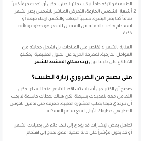
الطبيعية وتتركه جافاً. تركيب فلتر للدش يمكن أن يُحدث فرقاً كبيراً.
أشعة الشمس الحارقة:
التعرض المباشر للشمس يضر الشعر
تماماً كما يضر البشرة، مسبباً الجفاف والتكسر. ارتداء قبعة أو
استخدام بخاخات الحماية من الشمس للشعر هو خطوة وقائية
ذكية.
العناية بالشعر لا تقتصر على المنتجات، بل تشمل حمايته من
العوامل الخارجية. لمعرفة المزيد عن الحلول الطبيعية، يمكنكِ
الاطلاع على دليلنا حول
زيت سكاي المنشط للشعر
.
متى يصبح من الضروري زيارة الطبيب؟
صحيح أن الكثير من
أسباب تساقط الشعر عند النساء
يمكن
التعامل معه بتعديلات بسيطة، لكن هناك لحظات حاسمة لا يجب
أن تترددي فيها بطلب المشورة الطبية. معرفة متى تدقين ناقوس
الخطر هي خطوتك الأولى لمنع تفاقم المشكلة.
تجاهل بعض الإشارات قد يؤدي إلى تلف دائم في بصيلات الشعر،
أو قد يكون مؤشراً على حالة صحية أعمق تحتاج إلى اهتمام.