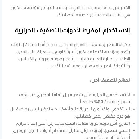
الكثير من هذه الممارسات، التي تبدو بسيطة وغير مؤذية، قد تكون
هي السبب الصامت وراء ضعف خصلاتك.
الاستخدام المفرط لأدوات التصفيف الحرارية
مكواة الشعر ومجففات الهواء الساخن، صحيح أنها تمنحكِ إطلالة
رائعة ومؤقتة، لكنها قد تكون أسوأ كابوس لشعركِ على المدى
الطويل. الحرارة العالية تسلب الشعر رطوبته وبروتين الكيراتين،
والنتيجة؟ شعر جاف، هش، ومستعد للتكسر.
نصائح لتصفيف آمن:
لا تستخدمي الحرارة على شعر مبلل تماماً:
انتظري حتى يجف
شعركِ بنسبة
80%
طبيعياً.
استخدمي واقياً من الحرارة دائماً:
هذا المستحضر ليس رفاهية، بل
هو درع حقيقي يحمي خصلاتكِ.
اختاري أقل درجة حرارة فعالة:
لستِ بحاجة إلى أعلى إعداد حرارة.
امنحي شعركِ إجازة:
حاولي تقليل استخدام أدوات الحرارة ليومين
أو ثلاثة أيام في الأسبوع.