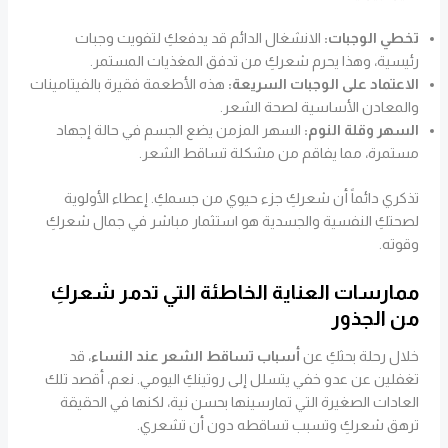
تخطي الوجبات:
الانشغال الدائم قد يدفعكِ لتفويت وجبات
رئيسية، وهذا يحرم شعركِ من تدفق المغذيات المستمر.
الاعتماد على الوجبات السريعة:
هذه الأطعمة فقيرة بالفيتامينات
والمعادن الأساسية لصحة الشعر.
السهر وقلة النوم:
السهر المزمن يضع الجسم في حالة إجهاد
مستمرة، مما يفاقم من مشكلة تساقط الشعر.
تذكري دائماً أن شعركِ جزء حيوي من جسمكِ. إعطاء الأولوية
لصحتكِ النفسية والجسدية هو استثمار مباشر في جمال شعركِ
وقوته.
ممارسات العناية الخاطئة التي تدمر شعركِ
من الجذور
خلال رحلة بحثكِ عن
أسباب تساقط الشعر عند النساء
، قد
تغفلين عن عدو خفي يتسلل إلى روتينكِ اليومي. نعم، أقصد تلك
العادات الصغيرة التي تمارسينها بحسن نية، لكنها في الحقيقة
ترهق شعركِ وتسبب تساقطه دون أن تشعري.