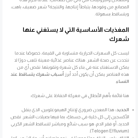
المصانع من وقودها، يتباطأ إنتاجها، والنتيجة؟ شعر ضعيف، باهت،
ويتساقط بسهولة.
المغذيات الأساسية التي لا يستغني عنها
شعرك
ليست كل السعرات الحرارية متساوية في القيمة، خصوصًا عندما
نتحدث عن صحة الشعر. هناك عناصر غذائية معينة تلعب دورًا لا
يمكن الاستغناء عنه في بناء كل شعرة وتقويتها. نقص أي من
هذه العناصر يمكن أن يكون أحد أبرز
أسباب شعرك يتساقط عند
النساء
.
هنا قائمة بأهم الأبطال في معركة الحفاظ على شعرك:
الحديد:
هذا المعدن ضروري لإنتاج الهيموغلوبين، الذي ينقل
الأكسجين إلى كل خلية في جسمكِ، بما فيها بصيلات الشعر. نقص
الحديد، أو فقر الدم، هو سبب شائع ومباشر لتساقط الشعر الكربي
(Telogen Effluvium).