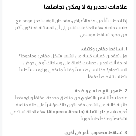
علامات تحذيرية لا يمكن تجاهلها
إذا لاحظتِ أياً من هذه الأعراض، فقد حان الوقت لحجز موعد مع
طبيب جلدية. هذه العلامات تشير إلى أن المشكلة قد تكون أكبر
من مجرد تساقط موسمي.
1. تساقط مفاجئ وكثيف:
هل تفقدين كميات كبيرة من الشعر بشكل مفاجئ وملحوظ؟
لدرجة أنك تجدين خصلات كاملة على وسادتك أو في حوض
الاستحمام؟ هذا ليس طبيعياً، وغالباً ما يخفي وراءه سبباً طبياً
يتطلب تشخيصاً دقيقاً.
2. ظهور بقع صلعاء واضحة:
عندما يبدأ الشعر بالتهاوي من مناطق محددة، مخلفاً وراءه بقعاً
دائرية خالية من الشعر، فقد يكون ذلك مؤشراً على حالة مناعية
تُعرف باسم
داء الثعلبة (Alopecia Areata)
. هذه الحالة تستدعي
تشخيصاً وعلاجاً طبياً فورياً.
3. تساقط مصحوب بأعراض أخرى: