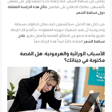
يعانين من تساقط الشعر، مما يجعله تحدياً حقيقياً يؤثر على ثقتهن
بأنفسهن. يمكنكِ الاطلاع على تفاصيل
نتائج هذه الدراسة المقلقة
حول تساقط الشعر
.
من خلال هذا الدليل، ستكتشفين كيف يمكن لخطوات بسيطة
ومدروسة أن تعيد لشعرك حيويته المفقودة. سأقدم لكِ خارطة
طريق واضحة تجمع بين الحقائق العلمية وأفضل طرق
علاج
تساقط الشعر
المتاحة حالياً، لنبدأ هذه الرحلة معاً.
الأسباب الوراثية والهرمونية: هل القصة
مكتوبة في جيناتك؟