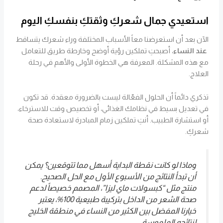
استعيدي جمال شعركِ وثقتكِ بنفسكِ اليوم
الآن بعد أن استعرضنا معاً الأسباب المختلفة وراء شعرك يتساقط
عند النساء
، أصبحتِ تملكين رؤية أوضح وخارطة طريق للتعامل
مع هذه المشكلة. المعرفة هي الخطوة الأولى والأهم في رحلة
العلاج.
تذكري دائماً أن الحلول الفعّالة ليست بالضرورة معقدة. قد تكون
في تعديل بسيط في نظامك الغذائي، أو تخصيص وقت للاسترخاء،
أو استشارة الطبيب. أنتِ تملكين زمام المبادرة لاستعادة صحة
شعركِ.
وماذا لو كانت نقطة البداية أسهل مما تتوقعين؟ يمكن
أن تبدأ النتائج من الأسبوع الأول مع الحل الصحيح.
منتج مثل “كبسولات ماي ليزا”، المصمم خصيصاً لدعم
صحة الشعر من الداخل بتركيبة طبيعية 100%، يعتبر
خيارنا المفضل بين الكثير من النساء في منطقة الخليج
لنتائجه الملموسة.