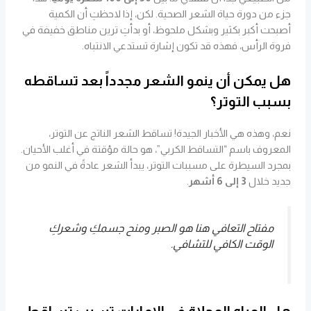
جزء من دورة حياة الشعر الصحية. لكن، إذا لاحظتِ أن الكمية
أصبحت أكبر بكثير وبشكل ملحوظ، أو بدأتِ ترين مناطق خفيفة في
فروة الرأس، فهذه قد تكون إشارة تستدعي الانتباه.
هل يمكن أن ينمو الشعر مجدداً بعد تساقطه
بسبب التوتر؟
نعم، وهذه هي الأخبار الجيدة! تساقط الشعر الناتج عن التوتر،
المعروف باسم “التساقط الكربي”، هو حالة مؤقتة في أغلب الأحيان.
بمجرد السيطرة على مسببات التوتر، يبدأ الشعر عادةً في النمو من
جديد خلال
3 إلى 6 أشهر
.
مفتاح التعافي هنا هو الصبر ومنح جسمكِ وشعركِ
الوقت الكافي للتشافي.
هل المياه المحلاة في الإمارات تسبب تساقط