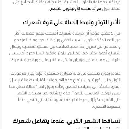
وإذا كنتِ مهتمة بالحلول العشبية الطبيعية، يمكنكِ الاطلاع على
مقالنا حول
فوائد عشبة الأوليكوين للشعر
.
تأثير التوتر ونمط الحياة على قوة شعرك
هل لاحظتِ مؤخراً أن فرشاة شعرك أصبحت تجمع خصلات أكثر
من المعتاد؟ قد يكون السبب الخفي وراء ذلك هو يومكِ المزدحم
والمشاعر التي تمرين بها. نعم، العلاقة بين صحتكِ النفسية وجمال
شعركِ أعمق بكثير مما تتخيلين. التوتر والقلق ليسا مجرد أحاسيس
عابرة، بل هما عاملان مؤثران بشكل مباشر على دورة حياة شعرك.
عندما يكون جسمكِ في حالة طوارئ مستمرة، فإنه يفرز هرمونات
التوتر مثل الكورتيزول. ارتفاع هذه الهرمونات لفترات طويلة يرسل
إشارة خاطئة إلى بصيلات الشعر، وكأنه يقول لها: “هناك خطر، هذا
ليس الوقت المناسب للنمو!”. هذه الإشارة تجبر بصيلات الشعر
على القفز مبكراً إلى مرحلة الراحة (Telogen)، التي تنتهي حتماً
بسقوط الشعرة.
تساقط الشعر الكربي: عندما يتفاعل شعرك