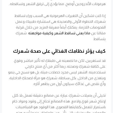
هرمونات الأندروجين أوضح، مما يؤدي إلى ترقق الشعر وتساقطه.
إذا كنتِ تشكين أن التغيرات الهرمونية هي السبب وراء تساقط
شعرك، الخطوة الأولى والصحيحة هي استشارة طبيبك وعمل
الفحوصات اللازمة. يمكنكِ أيضاً معرفة المزيد من خلال قراءة
مقالنا عن
ماذا يعني تساقط الشعر وكيفية مواجهته
. شعرك
يتساقط
كيف يؤثر نظامك الغذائي على صحة شعرك
قد تستغربين، لكن ما تضعينه في طبقكِ له تأثير مباشر وقوي
على كثافة شعركِ وصحته، ربما أكثر من أي منتج خارجي
تستخدمينه. الشعر ليس مجرد خصلات ميتة، بل هو نسيج حي ينمو
ويتغذى من الداخل. بكل بساطة، شعركِ هو مرآة لصحتكِ الداخلية،
وأي نقص في غذائكِ سيكون أول من يظهر آثاره.
تخيلي أن بصيلات شعركِ عبارة عن مصانع دقيقة تعمل بلا كلل
لإنتاج شعر قوي ولامع. هذه المصانع تحتاج إلى وقود ومواد خام
باستمرار لتعمل بكفاءتها القصوى. هذا الوقود هو الفيتامينات
والمعادن والبروتينات التي تأتي من طعامكِ. عندما تُحرم هذه