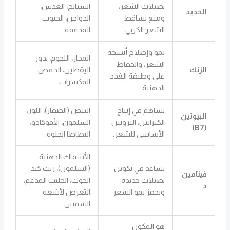
بصيلات الشعر،
السبانخ، العدس،
الحديد
ومنع تساقط
الدواجن، الحبوب
الشعر الكربي.
المدعمة.
نمو وإصلاح أنسجة
المحار، اللحوم، بذور
الشعر، والحفاظ
الزنك
اليقطين، الحمص،
على وظيفة الغدد
المكسرات.
الدهنية.
يساهم في إنتاج
البيض (الصفار)، اللوز،
البيوتين
الكيراتين، البروتين
السلمون، الأفوكادو،
(B7)
الأساسي للشعر.
البطاطا الحلوة.
الأسماك الدهنية
يساعد في تكوين
(السلمون)، زيت كبد
فيتامين
بصيلات جديدة
الحوت، الحليب المدعم،
د
ويحفز نمو الشعر.
التعرض لأشعة
الشمس.
هو المكون