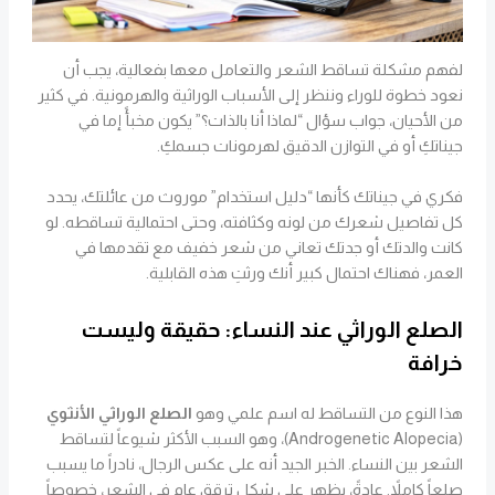
لفهم مشكلة تساقط الشعر والتعامل معها بفعالية، يجب أن
نعود خطوة للوراء وننظر إلى الأسباب الوراثية والهرمونية. في كثير
من الأحيان، جواب سؤال “لماذا أنا بالذات؟” يكون مخبأً إما في
جيناتكِ أو في التوازن الدقيق لهرمونات جسمكِ.
فكري في جيناتك كأنها “دليل استخدام” موروث من عائلتك، يحدد
كل تفاصيل شعرك من لونه وكثافته، وحتى احتمالية تساقطه. لو
كانت والدتك أو جدتك تعاني من شعر خفيف مع تقدمها في
العمر، فهناك احتمال كبير أنك ورثتِ هذه القابلية.
الصلع الوراثي عند النساء: حقيقة وليست
خرافة
هذا النوع من التساقط له اسم علمي وهو
الصلع الوراثي الأنثوي
(Androgenetic Alopecia)، وهو السبب الأكثر شيوعاً لتساقط
الشعر بين النساء. الخبر الجيد أنه على عكس الرجال، نادراً ما يسبب
صلعاً كاملاً. عادةً، يظهر على شكل ترقق عام في الشعر، خصوصاً