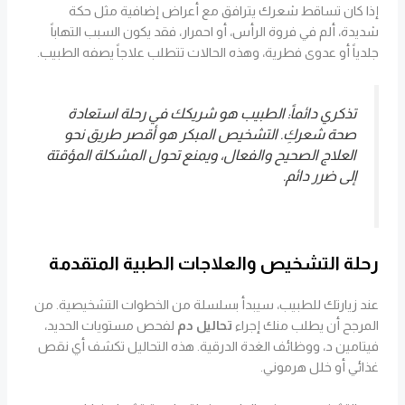
إذا كان تساقط شعرك يترافق مع أعراض إضافية مثل حكة
شديدة، ألم في فروة الرأس، أو احمرار، فقد يكون السبب التهاباً
جلدياً أو عدوى فطرية، وهذه الحالات تتطلب علاجاً يصفه الطبيب.
تذكري دائماً: الطبيب هو شريكك في رحلة استعادة
صحة شعركِ. التشخيص المبكر هو أقصر طريق نحو
العلاج الصحيح والفعال، ويمنع تحول المشكلة المؤقتة
إلى ضرر دائم.
رحلة التشخيص والعلاجات الطبية المتقدمة
عند زيارتك للطبيب، سيبدأ بسلسلة من الخطوات التشخيصية. من
المرجح أن يطلب منك إجراء
تحاليل دم
لفحص مستويات الحديد،
فيتامين د، ووظائف الغدة الدرقية. هذه التحاليل تكشف أي نقص
غذائي أو خلل هرموني.