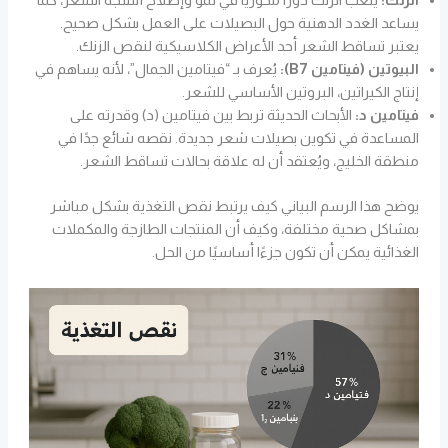
الزنك:
يلعب الزنك دورًا محوريًا في نمو وإصلاح أنسجة الشعر، كما
يساعد الغدد الدهنية حول البصيلات على العمل بشكل صحيح.
يعتبر تساقط الشعر أحد الأعراض الكلاسيكية لنقص الزنك.
البيوتين (فيتامين B7):
يُعرف بـ “فيتامين الجمال”، لأنه يساهم في
إنتاج الكيراتين، البروتين الأساسي للشعر.
فيتامين د:
الأبحاث الحديثة تربط بين فيتامين (د) وقدرته على
المساعدة في تكوين بصيلات شعر جديدة. نقصه شائع جدًا في
منطقة الخليج، ويُعتقد أن له علاقة بحالات تساقط الشعر.
يوضح هذا الرسم البياني كيف يرتبط نقص التغذية بشكل مباشر
بمشاكل صحية مختلفة، وكيف أن المنتجات الطازجة والمكملات
الغذائية يمكن أن تكون جزءًا أساسيًا من الحل.