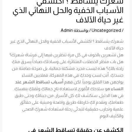
شعرك يتساقط ؟ اكتشفي
الأسباب الخفية والحل النهائي الذي
غير حياة الآلاف
/
Uncategorized
/ بواسطة
Admin
شعرك يتساقط ؟ اكتشفي الأسباب الخفية والحل النهائي الذي غير
حياة الآلاف
هل تشعرين بالخوف في كل مرة تنظرين فيها إلى فرشاة شعرك؟
هل بات منظر الخصلات المتناثرة على وسادتك صباحاً يسرق منكِ
راحة بالكِ؟ هذه ليست مجرد مشكلة جمالية، بل صرخة صامتة من
جسدكِ. أنتِ لستِ وحدكِ في هذه المعركة، فملايين النساء
يواجهن هذا القلق يومياً. لكن فهم
أسباب تساقط الشعر عند
النساء
هو سلاحك الأقوى لاستعادة تاج جمالكِ وثقتكِ بنفسكِ.
في هذا الدليل، سنكشف لكِ كل الأسرار، من جيناتكِ وحتى طبق
طعامكِ، ونقدم لكِ خارطة طريق واضحة ومبنية على حقائق
علمية وتجارب حقيقية لتبدئي رحلة استعادة شعركِ الصحي
والكثيف اليوم.
الكشف عن حقيقة تساقط الشعر في