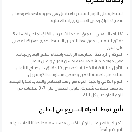
السيطرة على التوتر ليست رفاهية، بل هي ضرورة لصحتك وجمال
شعرك. إليكِ بعض الاستراتيجيات العملية:
تقنيات التنفس العميق:
عندما تشعرين بالقلق، امنحي نفسكِ
5
دقائق للتنفس بعمق. هذا التمرين البسيط يهدئ جهازكِ العصبي
على الفور.
الحركة والرياضة:
ممارسة الرياضة بانتظام تطلق الإندورفينات،
وهي مواد كيميائية طبيعية تحسن المزاج وتقلل التوتر.
التأمل واليقظة الذهنية:
تخصيص
10
دقائق كل صباح للتأمل
يساعد على تصفية الذهن وخفض مستويات الكورتيزول.
النوم الكافي والجيد:
النوم هو وقت الإصلاح والتجديد لخلايا الجسم،
بما فيها بصيلات شعرك. حاولي الحصول على
7-9 ساعات
من
النوم المتواصل كل ليلة.
تأثير نمط الحياة السريع في الخليج
الأمر لا يقتصر على التوتر النفسي فحسب، فنمط حياتنا المتسارع له
تأثير كبير أيضاً.