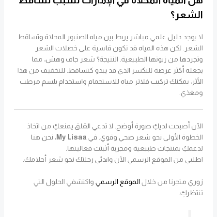
الشعر؟
لا يوجد دليل علمي مباشر يربط بين مياه الصنبور المحلاة وتساقط
الشعر. لكن هذه المياه قد تكون قاسية على خصلات الشعر
وتجردها من زيوتها الطبيعية. النتيجة؟ شعر جاف وهش، مما
يجعله أكثر عرضة للتكسر الذي قد يبدو كتساقط. للتخفيف من هذا
الأثر، يمكنكِ تركيب فلاتر مياه للاستحمام واستخدام بلسم مرطب
ومغذي.
الآن أصبحت لديكِ صورة أوضح. لا تدعي القلق يمنعكِ من اتخاذ
الخطوة الأولى نحو شعر صحي وقوي. في
My Lisaa
، نحن هنا
لدعمكِ بمنتجات طبيعية ومجربة أثبتت فعاليتها.
اطلبي من الموقع الرسمي الآن وابدئي رحلتك نحو شعر أحلامك.
زوري متجرنا من خلال
الموقع الرسمي
واكتشفي الحلول التي
تنتظركِ.