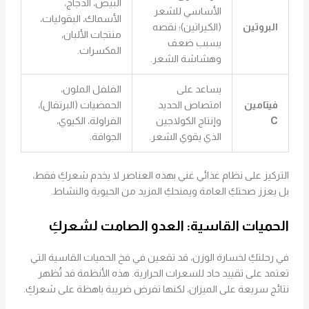
البيض، الدجاج،
الأساسي للشعر
الأسماك، البقوليات،
البروتين
(الكيراتين)؛ نقصه
منتجات الألبان،
يسبب ضعف
المكسرات.
وهشاشة الشعر.
يساعد على
الفلفل الملون،
فيتامين
امتصاص الحديد
الحمضيات (البرتقال)،
C
وإنتاج الكولاجين
الفراولة، الكيوي،
الذي يقوي الشعر.
الجوافة.
التركيز على نظام غذائي غني بهذه العناصر لا يخدم شعركِ فقط،
بل يعزز صحتكِ العامة ويمنحكِ المزيد من الحيوية والنشاط.
الحميات القاسية: العدو الصامت لشعركِ
في رحلتكِ لخسارة الوزن، قد تقعين في فخ الحميات القاسية التي
تعتمد على تقييد حاد للسعرات الحرارية. هذه الأنظمة قد تُظهر
نتائج سريعة على الميزان، لكنها تفرض ضريبة باهظة على شعركِ.