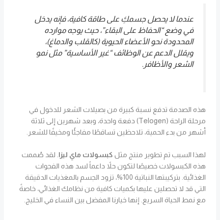
عندما لا يحصل جسمكِ على طاقة كافية، فإنه يدخل
في وضع “الحفاظ على البقاء”، حيث يوجه موارده
المحدودة نحو الأعضاء الحيوية (كالقلب والدماغ)،
ويقلل الدعم عن الوظائف “غير الأساسية” مثل نمو
الشعر والأظافر.
هذه الصدمة تدفع نسبة كبيرة من بصيلات الشعر للدخول في
مرحلة الراحة (Telogen) دفعة واحدة، وبعد شهرين إلى ثلاثة
أشهر من بدء الحمية، تلاحظين تساقطًا مفاجئًا ومخيفًا للشعر.
لهذا السبب تم تطوير منتج مثل
كبسولات ماي ليزا
. لقد صُممت
هذه الكبسولات خصيصًا لتكون حلاً داعماً لسد هذه الفجوات
الغذائية. بتركيبتها النباتية 100%، تزود الجسم بالمغذيات الدقيقة
التي قد لا تحصلين عليها بكميات كافية من نظامك الغذائي، خاصةً
مع نمط الحياة السريع. إنها خيارنا المفضل بين النساء في الخليج.