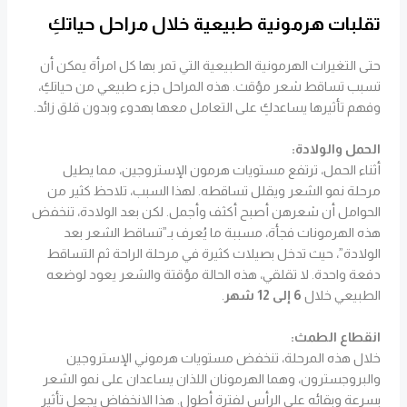
تقلبات هرمونية طبيعية خلال مراحل حياتكِ
حتى التغيرات الهرمونية الطبيعية التي تمر بها كل امرأة يمكن أن
تسبب تساقط شعر مؤقت. هذه المراحل جزء طبيعي من حياتكِ،
وفهم تأثيرها يساعدكِ على التعامل معها بهدوء وبدون قلق زائد.
الحمل والولادة:
أثناء الحمل، ترتفع مستويات هرمون الإستروجين، مما يطيل
مرحلة نمو الشعر ويقلل تساقطه. لهذا السبب، تلاحظ كثير من
الحوامل أن شعرهن أصبح أكثف وأجمل. لكن بعد الولادة، تنخفض
هذه الهرمونات فجأة، مسببة ما يُعرف بـ”تساقط الشعر بعد
الولادة”، حيث تدخل بصيلات كثيرة في مرحلة الراحة ثم التساقط
دفعة واحدة. لا تقلقي، هذه الحالة مؤقتة والشعر يعود لوضعه
الطبيعي خلال
6 إلى 12 شهر
.
انقطاع الطمث:
خلال هذه المرحلة، تنخفض مستويات هرموني الإستروجين
والبروجسترون، وهما الهرمونان اللذان يساعدان على نمو الشعر
بسرعة وبقائه على الرأس لفترة أطول. هذا الانخفاض يجعل تأثير