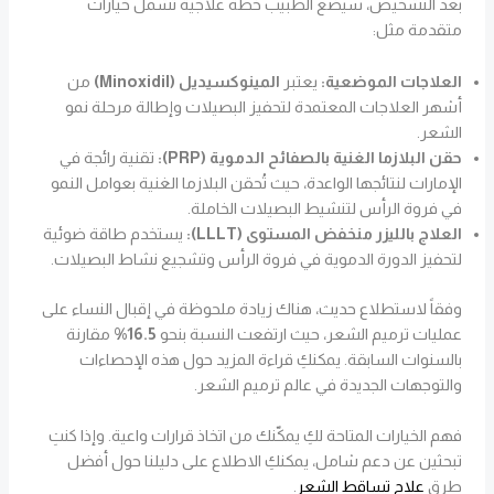
بعد التشخيص، سيضع الطبيب خطة علاجية تشمل خيارات
متقدمة مثل:
العلاجات الموضعية:
يعتبر
المينوكسيديل (Minoxidil)
من
أشهر العلاجات المعتمدة لتحفيز البصيلات وإطالة مرحلة نمو
الشعر.
حقن البلازما الغنية بالصفائح الدموية (PRP):
تقنية رائجة في
الإمارات لنتائجها الواعدة، حيث تُحقن البلازما الغنية بعوامل النمو
في فروة الرأس لتنشيط البصيلات الخاملة.
العلاج بالليزر منخفض المستوى (LLLT):
يستخدم طاقة ضوئية
لتحفيز الدورة الدموية في فروة الرأس وتشجيع نشاط البصيلات.
وفقاً لاستطلاع حديث، هناك زيادة ملحوظة في إقبال النساء على
عمليات ترميم الشعر، حيث ارتفعت النسبة بنحو
16.5%
مقارنة
بالسنوات السابقة. يمكنكِ قراءة المزيد حول هذه الإحصاءات
والتوجهات الجديدة في عالم ترميم الشعر.
فهم الخيارات المتاحة لكِ يمكّنك من اتخاذ قرارات واعية. وإذا كنتِ
تبحثين عن دعم شامل، يمكنكِ الاطلاع على دليلنا حول أفضل
طرق
علاج تساقط الشعر
.