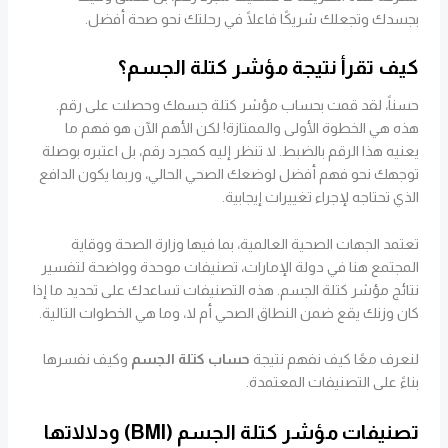
بجسدك وتجعلك شريكًا فاعلًا في رحلتك نحو صحة أفضل.
كيف تقرأ نتيجة مؤشر كتلة الجسم؟
حسناً، لقد قمت بحساب مؤشر كتلة جسمك وحصلت على رقم.
هذه هي الخطوة الأولى والممتازة! لكن الأهم الآن هو فهم ما
يعنيه هذا الرقم بالضبط. لا تنظر إليه كمجرد رقم، بل اعتبره بوصلة
توجهك نحو فهم أفضل لوضعك الصحي الحالي، وربما يكون الدافع
الذي تحتاجه لإجراء تغييرات إيجابية.
تعتمد الجهات الصحية العالمية، بما فيها وزارة الصحة ووقاية
المجتمع هنا في دولة الإمارات، تصنيفات موحدة وواضحة لتفسير
نتائج مؤشر كتلة الجسم. هذه التصنيفات تساعدك على تحديد ما إذا
كان وزنك يقع ضمن النطاق الصحي أم لا، وما هي الخطوات التالية.
لنعرف معًا كيف نفهم نتيجة
حساب كتلة الجسم
وكيف نفسرها
بناءً على التصنيفات المعتمدة.
تصنيفات مؤشر كتلة الجسم (BMI) ودلالاتها