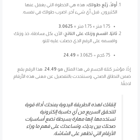
أولًا، رَبِّع طولك:
هذه هي الخطوة التي يغفل عنها
الكثيرون. قبل أي شيء آخر، اضرب طولك في نفسه.
1.75 متر × 1.75 متر =
3.0625
ثانيًا، اقسم وزنك على الناتج:
الآن، بكل بساطة، خذ وزنك
واقسمه على الرقم الذي حصلت عليه للتو.
75 كجم ÷ 3.0625 =
24.49
إذًا، مؤشر كتلة الجسم في هذا المثال هو
24.49
. هذا الرقم يقع
ضمن النطاق الصحي، وسنتحدث بالتفصيل عن معنى هذه الأرقام
لاحقًا.
إتقانك لهذه الطريقة اليدوية يمنحك أداة قوية
للتحقق السريع من أي حاسبة إلكترونية
تستخدمها. إنها مهارة بسيطة تضع أساسيات
صحتك بين يديك، وتساعدك على فهم ما وراء
الأرقام التي تظهر على الشاشة.