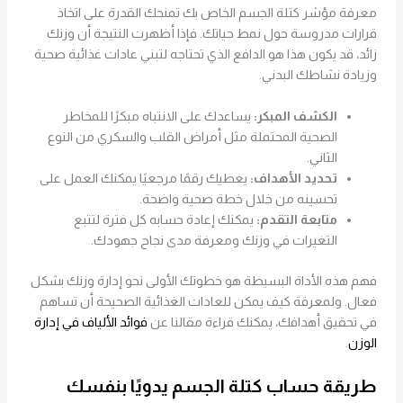
معرفة مؤشر كتلة الجسم الخاص بك تمنحك القدرة على اتخاذ
قرارات مدروسة حول نمط حياتك. فإذا أظهرت النتيجة أن وزنك
زائد، قد يكون هذا هو الدافع الذي تحتاجه لتبني عادات غذائية صحية
وزيادة نشاطك البدني.
الكشف المبكر:
يساعدك على الانتباه مبكرًا للمخاطر
الصحية المحتملة مثل أمراض القلب والسكري من النوع
الثاني.
تحديد الأهداف:
يعطيك رقمًا مرجعيًا يمكنك العمل على
تحسينه من خلال خطة صحية واضحة.
متابعة التقدم:
يمكنك إعادة حسابه كل فترة لتتبع
التغيرات في وزنك ومعرفة مدى نجاح جهودك.
فهم هذه الأداة البسيطة هو خطوتك الأولى نحو إدارة وزنك بشكل
فعال. ولمعرفة كيف يمكن للعادات الغذائية الصحيحة أن تساهم
في تحقيق أهدافك، يمكنك قراءة مقالنا عن
فوائد الألياف في إدارة
الوزن
.
طريقة حساب كتلة الجسم يدويًا بنفسك