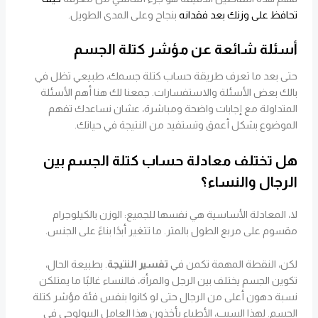
تحافظ على وزنك بعد فقدانه
بنجاح وعلى المدى الطويل.
أسئلة شائعة عن مؤشر كتلة الجسم
حتى بعد ما تعرف طريقة حساب كتلة جسمك، طبيعي تظل في
بالك بعض الأسئلة والاستفسارات. جمعنا لك هنا أهم الأسئلة
المتداولة مع إجابات واضحة ومباشرة، عشان نساعدك تفهم
الموضوع بشكل أعمق وتستفيد من النتيجة في حياتك.
هل تختلف معادلة حساب كتلة الجسم بين
الرجال والنساء؟
لا، المعادلة الأساسية هي نفسها للجميع: الوزن بالكيلوجرام
مقسوم على مربع الطول بالمتر. ما تتغير أبدًا بناءً على الجنس.
لكن، النقطة المهمة تكمن في
تفسير النتيجة
. بطبيعة الحال،
تكوين الجسم يختلف بين الرجل والمرأة، فالنساء غالبًا ما يمتلكن
نسبة دهون أعلى من الرجال حتى لو كانوا بنفس فئة مؤشر كتلة
الجسم. لهذا السبب، الأطباء يأخذون هذا العامل البيولوجي في