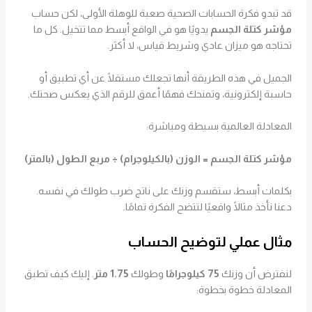
قد تبدو فكرة الحسابات الصحية صعبة للوهلة الأولى، لكن حساب
مؤشر كتلة الجسم
يدويًا هو في الواقع أبسط مما تتخيل. كل ما
تحتاجه هو ميزان عادي وشريط قياس، لا أكثر.
الجميل في هذه الطريقة أنها تجعلك مستقلًا عن أي تطبيق أو
حاسبة إلكترونية، وتمنحك فهمًا أعمق للرقم الذي يعكس صحتك.
المعادلة العالمية بسيطة ومباشرة:
مؤشر كتلة الجسم = الوزن (بالكيلوجرام) ÷ مربع الطول (بالمتر)
بكلمات أبسط، ستقسم وزنك على ناتج ضرب طولك في نفسه.
دعنا نأخذ مثالًا واقعيًا لتتضح الفكرة تمامًا.
مثال عملي لتوضيح الحساب
لنفترض أن وزنك
75 كيلوجرامًا
وطولك
1.75 متر
. إليك كيف تطبق
المعادلة خطوة بخطوة: