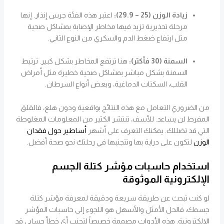
زيادة الوزن (25 – 29.9):
اعتبر هذه الفئة جرس إنذار. إنها
مرحلة تحذيرية تزيد فيها مخاطر الإصابة بمشاكل صحية
مثل ارتفاع ضغط الدم والسكري من النوع الثاني.
السمنة (30 فأكثر):
هنا ترتفع المخاطر بشكل كبير. ترتبط
السمنة بشكل مباشر بمشاكل صحية خطيرة مثل أمراض
القلب، السكتات الدماغية، وبعض أنواع السرطان.
من الضروري التعامل مع هذه النتائج بواقعية ودون هلع، فالقلق
المفرط لن يساعد. للأسف، تنتشر الكثير من المعلومات المغلوطة
التي قد تضللك. يمكنك التعرف على أشهر
أساطير حول فقدان
الوزن
لتكون على دراية بها وتتجنبها في رحلتك نحو صحة أفضل.
استخدام حاسبات مؤشر كتلة الجسم
الإلكترونية الموثوقة
لو كنت تبحث عن طريقة سريعة ودقيقة لمعرفة مؤشر كتلة
جسمك، فالحل الأمثل والأسهل هو اللجوء إلى حاسبات المؤشر
الإلكترونية. هذه الأدوات مصممة خصيصاً لتجنب أي خطأ حسابي قد