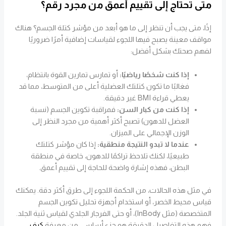
متى تحتاج إلى تقييم أعمق من مجرد رقم؟
إذًا، متى يجب أن تنظر إلى ما هو أبعد من مؤشر كتلة الجسم؟ هناك
مواقف معينة يصبح فيها اللجوء لقياسات إضافية أمرًا ضروريًا
لفهم صحتك بشكل أفضل:
إذا كنت شخصًا رياضيًا:
أو تمارس تمارين القوة بانتظام،
فغالبًا ما تكون كتلتك العضلية أعلى من المتوسط، مما قد
يعطي قراءة BMI غير دقيقة.
إذا كنت من كبار السن:
فمراقبة تكوين الجسم (نسبة
العضل للدهون) تصبح أكثر أهمية من مجرد النظر إلى
الوزن الإجمالي على الميزان.
عندما لا تبدو النتيجة منطقية:
إذا كان مؤشر كتلتك
طبيعيًا، لكنك تلاحظ تراكمًا للدهون، خاصة في منطقة
البطن، فهذه إشارة واضحة للحاجة إلى تقييم أعمق.
في مثل هذه الحالات، من الحكمة اللجوء إلى طرق أكثر دقة. يمكنك
قياس محيط الخصر، أو استخدام أجهزة تحليل تكوين الجسم
المتخصصة (مثل InBody)، أو حتى الفرجار الجلدي لقياس ثنية الجلد.
فهم هذه التفاصيل الدقيقة هو جزء أساسي من معرفة
كيف