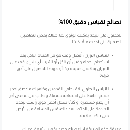
نصائح لقياس دقيق 100%
للحصول على نتيجة يمكنك الوثوق بها، هناك بعض التفاصيل
الصغيرة التي تحدث فرقًا كبيرًا.
لقياس الوزن:
أفضل وقت هو في الصباح الباكر، بعد
استخدام الحمام وقبل أن تأكل أو تشرب أي شيء. قف على
الميزان بملابس خفيفة جدًا أو بدونها للحصول على أدق
قراءة.
لقياس الطول:
قف حافي القدمين وظهرك ملاصق لجدار
مستوٍ. حافظ على استقامة جسمك واطلب من شخص آخر
أن يضع مسطرة أو كتابًا بشكل أفقي فوق رأسك ليحدد
العلامة على الحائط. بعد ذلك، قس المسافة من الأرض
حتى تلك العلامة.
معرفة هذه الطريقة لا تعطيك مجرد رقم، بل تعمق وعيك