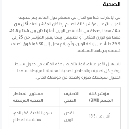
الصحية
في الإمارات، كما هو الحال في معظم دول العالم، يتم تصنيف
الوزن بناءً على مؤشر كتلة الجسم. إذا كان المؤشر لديك
أقل من
18.5
، فهذا يضعك في فئة نقص الوزن. أما إذا كان بين
18.5 و24.9
،
فهذا هو الوزن المثالي أو الطبيعي. بينما يعتبر المؤشر من
25 إلى
29.9
دليلاً على زيادة الوزن، وأي رقم يصل إلى
30 فما فوق
يُصنف
كسمنة بدرجاتها المختلفة.
لتسهيل الأمر عليك، قمنا بتلخيص هذه الفئات في جدول بسيط
يوضح كل تصنيف والمخاطر الصحية المحتملة المرتبطة به. هذا
الجدول سيمنحك صورة واضحة عن موقعك الحالي.
مؤشر كتلة
التصنيف
مستوى المخاطر
الجسم (BMI)
الصحي
الصحية المرتبطة
نقص
سوء التغذية، فقر الدم،
أقل من 18.5
الوزن
هشاشة العظام