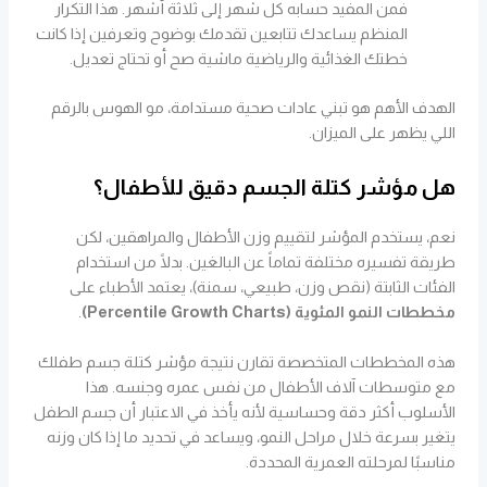
فمن المفيد حسابه كل شهر إلى ثلاثة أشهر. هذا التكرار
المنظم يساعدك تتابعين تقدمك بوضوح وتعرفين إذا كانت
خطتك الغذائية والرياضية ماشية صح أو تحتاج تعديل.
الهدف الأهم هو تبني عادات صحية مستدامة، مو الهوس بالرقم
اللي يظهر على الميزان.
هل مؤشر كتلة الجسم دقيق للأطفال؟
نعم، يستخدم المؤشر لتقييم وزن الأطفال والمراهقين، لكن
طريقة تفسيره مختلفة تماماً عن البالغين. بدلًا من استخدام
الفئات الثابتة (نقص وزن، طبيعي، سمنة)، يعتمد الأطباء على
مخططات النمو المئوية (Percentile Growth Charts)
.
هذه المخططات المتخصصة تقارن نتيجة مؤشر كتلة جسم طفلك
مع متوسطات آلاف الأطفال من نفس عمره وجنسه. هذا
الأسلوب أكثر دقة وحساسية لأنه يأخذ في الاعتبار أن جسم الطفل
يتغير بسرعة خلال مراحل النمو، ويساعد في تحديد ما إذا كان وزنه
مناسبًا لمرحلته العمرية المحددة.