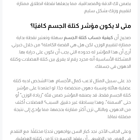
يضمن لك الدقة والمصداقية، مما يجعلها نقطة انطلاق ممتازة
لتقييم وزنك بشكل سليم.
متى لا يكون مؤشر كتلة الجسم كافيًا؟
صحيح أن
كيفية حساب كتلة الجسم
سهلة وتعتبر نقطة بداية
ممتازة لتقييم الوزن، لكن هل هي القصة الكاملة؟ من خلال خبرتي،
أرى أن هذا المؤشر له حدوده التي يجب أن نكون على دراية بها.
المشكلة الأساسية أنه مجرد رقم لا يفرق بين كتلة العضلات وكتلة
الدهون في جسمك.
خذ على سبيل المثال لاعب كمال الأجسام. هذا الشخص لديه كتلة
عضلية هائلة ونسبة دهون منخفضة جدًا. لو اعتمدنا على مؤشر
كتلة الجسم فقط، قد يصنفه المؤشر ضمن فئة "زيادة الوزن" أو
حتى "السمنة"، وهذا ببساطة غير دقيق. السبب؟ العضلات أكثف
من الدهون، وبالتالي تزن أكثر مقارنة بحجمها، مما يؤدي إلى نتيجة
مضللة تمامًا.
وعلى الجانب الآخر، نجد كبار السن يواجهون تحديًا مختلفًا. مع التقدم
في العمر، من الطبيعي أن يفقد الجسم جزءًا من كتلته العضلية،