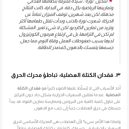
لنتخيل "نورة"، سيدة ملتزمة بنظامها الغذائي
وتمارينها الرياضية بكل دقة. في البداية، كانت النتائج
مذهلة، لكن بعد شهرين، توقف الميزان تماماً عن
الحركة. شعرت نورة بالذنب وبدأت تقلل طعامها أكثر
وتزيد من تمارين الكارديو، لكن لا شيء تغير. المشكلة
لم تكن في التزامها، بل في ارتفاع هرمون الكورتيزول
لديها بسبب ضغوطات العمل وقلة النوم، مما جعل
جسمها يتمسك بالدهون كمصدر للطاقة.
٣. فقدان الكتلة العضلية: تباطؤ محرك الحرق
أحد الأسباب التي لا يُسلّط عليها الضوء كثيراً هو
فقدان الكتلة
العضلية
. عندما تقللين السعرات الحرارية بشكل حاد دون التركيز
على تناول كمية كافية من البروتين وممارسة تمارين القوة، قد يبدأ
جسمكِ في حرق العضلات جنباً إلى جنب مع الدهون.
ولماذا هذا الأمر سيء؟ لأن العضلات هي المحرك الأساسي لحرق
السعرات الحرارية في جسمكِ. كلما قلت كتلتكِ العضلية، تباطأ