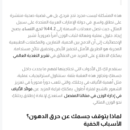
هذه المشكلة ليست مجرد تحدٍ فردي، بل هي قضية صحية منتشرة
على نطاق واسع. في دولة الإمارات العربية المتحدة على سبيل
المثال، حيث تصل معدلات السمنة إلى
44.2% لدى النساء
، يصبح
إيجاد حلول عملية وفعالة لثبات الوزن أمراً ضرورياً. تشير
الإحصائيات إلى أن الدمج بين الحمية، التمارين، والمكملات الطبيعية
المجربة هو الطريق الأمثل لتحفيز الأيض وتحقيق نتائج مستدامة.
يمكنكِ الاطلاع على المزيد من الحقائق في
تقرير التغذية العالمي
.
سنقدم لكِ كل الأدوات التي تحتاجينها لفهم ما يحدث داخل
جسمكِ وتجاوز هذه العقبة بثقة. سنتناول استراتيجيات عملية،
مثل أهمية الألياف في رحلتك، والتي تلعب دوراً محورياً في تعزيز
الشعور بالشبع لفترة أطول. يمكنكِ قراءة المزيد عن
فوائد الألياف
في إدارة الوزن في مقالنا المفصل
. استعدي لإعادة إطلاق رحلتكِ
نحو الوزن المثالي.
لماذا يتوقف جسمك عن حرق الدهون؟
الأسباب الخفية