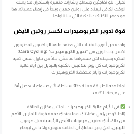
تخيلي أنكِ تفاجئين جسمكِ بإشارات متغيرة باستمرار، فلا يملك
الوقت الكافي ليعتاد على روتين معين ويبدأ في إبطاء عملياته. هذا
هو جوهر التكتيكات الذكية التي سنتناولها.
قوة تدوير الكربوهيدرات لكسر روتين الأيض
واحدة من أقوى التقنيات التي يعتمد عليها الرياضيون المحترفون
لكسر ثبات الوزن هي
"تدوير الكربوهيدرات" (Carb Cycling)
.
الفكرة بسيطة لكن مفعولها مدهش: بدلًا من تناول نفس كمية
الكربوهيدرات كل يوم، تتلاعبين بالكمية بالتبديل بين أيام عالية
الكربوهيدرات وأيام منخفضة الكربوهيدرات.
لماذا هذه الطريقة فعالة جدًا؟ ببساطة، لأن جسمكِ لا يحصل أبدًا
على فرصة للتكيف.
في الأيام عالية الكربوهيدرات:
تملئين مخازن الطاقة
(الجليكوجين) في عضلاتكِ، مما يمنحكِ دفعة قوية للتمارين. الأهم
من ذلك، أنكِ تحفزين هرمونات الأيض الرئيسية مثل هرمون
الليبتين، الذي يخبر دماغكِ أن الطاقة متوفرة ولا داعي لإبطاء