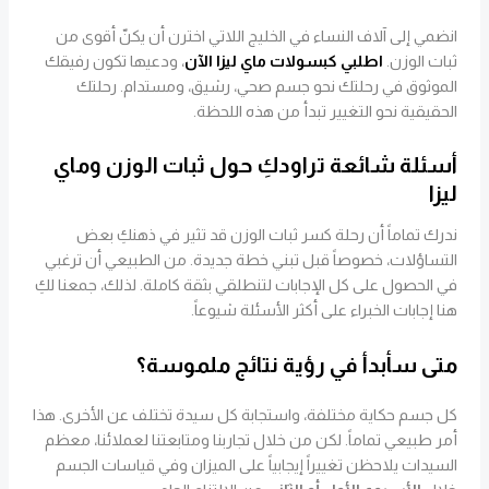
انضمي إلى آلاف النساء في الخليج اللاتي اخترن أن يكنّ أقوى من
ثبات الوزن.
اطلبي كبسولات ماي ليزا الآن
، ودعيها تكون رفيقك
الموثوق في رحلتك نحو جسم صحي، رشيق، ومستدام. رحلتك
الحقيقية نحو التغيير تبدأ من هذه اللحظة.
أسئلة شائعة تراودكِ حول ثبات الوزن وماي
ليزا
ندرك تماماً أن رحلة كسر ثبات الوزن قد تثير في ذهنكِ بعض
التساؤلات، خصوصاً قبل تبني خطة جديدة. من الطبيعي أن ترغبي
في الحصول على كل الإجابات لتنطلقي بثقة كاملة. لذلك، جمعنا لكِ
هنا إجابات الخبراء على أكثر الأسئلة شيوعاً.
متى سأبدأ في رؤية نتائج ملموسة؟
كل جسم حكاية مختلفة، واستجابة كل سيدة تختلف عن الأخرى. هذا
أمر طبيعي تماماً. لكن من خلال تجاربنا ومتابعتنا لعملائنا، معظم
السيدات يلاحظن تغييراً إيجابياً على الميزان وفي قياسات الجسم