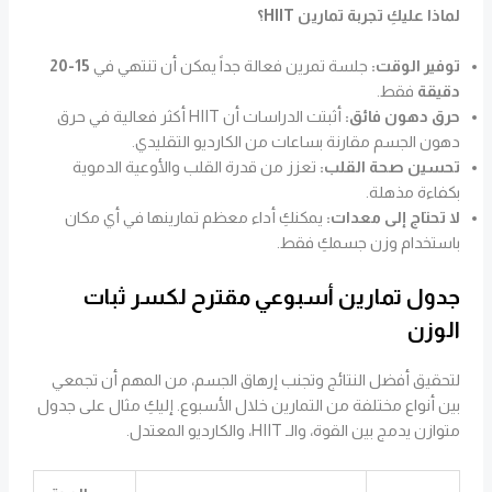
لماذا عليكِ تجربة تمارين HIIT؟
توفير الوقت:
جلسة تمرين فعالة جداً يمكن أن تنتهي في
15-20
دقيقة
فقط.
حرق دهون فائق:
أثبتت الدراسات أن HIIT أكثر فعالية في حرق
دهون الجسم مقارنة بساعات من الكارديو التقليدي.
تحسين صحة القلب:
تعزز من قدرة القلب والأوعية الدموية
بكفاءة مذهلة.
لا تحتاج إلى معدات:
يمكنكِ أداء معظم تمارينها في أي مكان
باستخدام وزن جسمكِ فقط.
جدول تمارين أسبوعي مقترح لكسر ثبات
الوزن
لتحقيق أفضل النتائج وتجنب إرهاق الجسم، من المهم أن تجمعي
بين أنواع مختلفة من التمارين خلال الأسبوع. إليكِ مثال على جدول
متوازن يدمج بين القوة، والـ HIIT، والكارديو المعتدل.