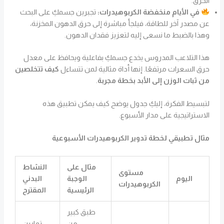
الحرق.
في الأيام منخفضة الكربوهيدرات:
تجبرين جسمكِ على البحث
عن مصدر آخر للطاقة، فيلجأ مباشرة إلى حرق الدهون المخزنة،
وهذا بالضبط ما نسعى إليه لتعزيز فقدان الدهون.
هذا التلاعب المدروس يخدع جسمكِ بفاعلية ويحافظ على معدل
حرق السعرات مرتفعًا. إنها أداة مثالية لمن تتساءل
كيف تتخلصين
من ثبات الوزن إلى الأبد بخطة مجربة
.
لتبسيط الفكرة، إليكِ جدول يوضح كيف يمكن تطبيق هذه
الاستراتيجية على مدار الأسبوع.
مثال تطبيقي لخطة تدوير الكربوهيدرات الأسبوعية
مثال على
النشاط
مستوى
اليوم
الوجبة
البدني
الكربوهيدرات
الرئيسية
المقترح
طبق كبير
من
تمارين