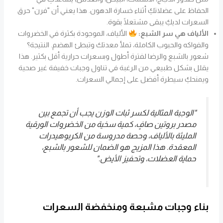
الحفاظ على عضلاتكِ أثناء خسارة الدهون. هذا يعني أن "فرن" حرق
السعرات لديكِ يبقى مشتعلًا بقوة.
الألياف هي سر الشبع:
الألياف، الموجودة بكثرة في الخضروات
والفواكه والحبوب الكاملة، تملأ معدتك وتبطئ الهضم. النتيجة؟
شعور بالشبع والرضا لفترة أطول وبسعرات حرارية أقل بكثير. هذا
يقلل بشكل طبيعي من الرغبة في تناول وجبات خفيفة غير صحية
ويمنحكِ سيطرة أفضل على إجمالي السعرات.
"الوجبة المثالية لكسر ثبات الوزن يجب أن تجمع بين
مصدر بروتين صافٍ، كمية سخية من الخضروات الورقية
المليئة بالألياف، وحصة مدروسة من الكربوهيدرات
المعقدة. هذا المزيج هو الضمان للشعور بالشبع،
حماية العضلات، وتحفيز الأيض."
بناء وجبات مشبعة ومنخفضة السعرات