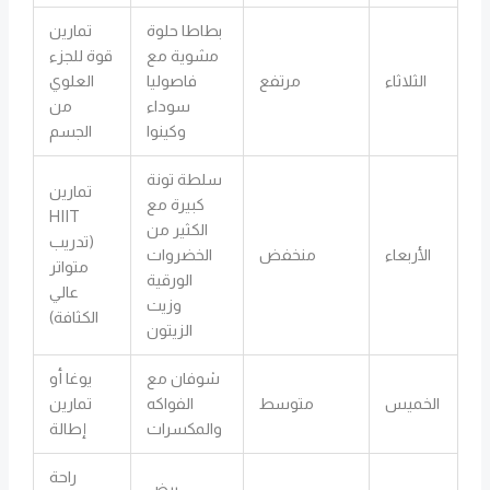
بطاطا حلوة
تمارين
مشوية مع
قوة للجزء
الثلاثاء
مرتفع
فاصوليا
العلوي
سوداء
من
وكينوا
الجسم
سلطة تونة
تمارين
كبيرة مع
HIIT
الكثير من
(تدريب
الأربعاء
منخفض
الخضروات
متواتر
الورقية
عالي
وزيت
الكثافة)
الزيتون
شوفان مع
يوغا أو
الخميس
متوسط
الفواكه
تمارين
والمكسرات
إطالة
راحة
بيض