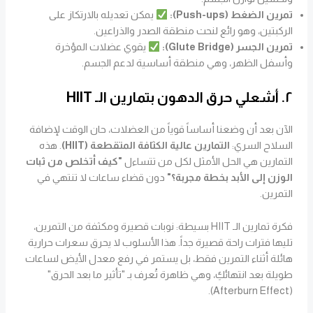
تمرين الضغط (Push-ups):
يمكن تعديله بالارتكاز على
الركبتين، وهو رائع لنحت منطقة الصدر والذراعين.
تمرين الجسر (Glute Bridge):
يقوي عضلات المؤخرة
وأسفل الظهر، وهي منطقة أساسية لدعم الجسم.
٢. أشعلي حرق الدهون بتمارين الـ HIIT
الآن بعد أن وضعنا أساساً قوياً من العضلات، حان الوقت لإضافة
السلاح السري:
التمارين عالية الكثافة المتقطعة (HIIT)
. هذه
التمارين هي الحل الأمثل لكل من تتساءل
"كيف أتخلص من ثبات
الوزن إلى الأبد بخطة مجربة؟"
دون قضاء ساعات لا تنتهي في
التمرين.
فكرة تمارين الـ HIIT بسيطة: نوبات قصيرة ومكثفة من التمرين،
تليها فترات راحة قصيرة جداً. هذا الأسلوب لا يحرق سعرات حرارية
هائلة أثناء التمرين فقط، بل يستمر في رفع معدل الأيض لساعات
طويلة بعد انتهائكِ، وهي ظاهرة تُعرف بـ "تأثير ما بعد الحرق"
(Afterburn Effect).