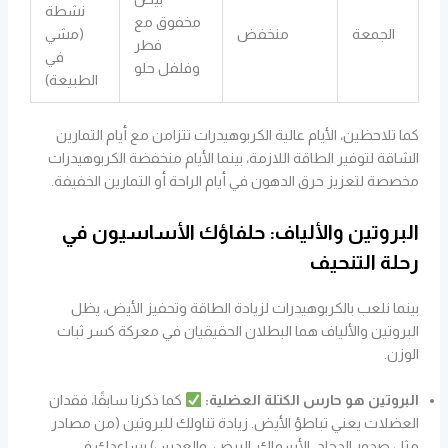
نشطة
مخفوق مع
الجمعة
منخفض
(مشي
فطر
في
وفلفل حلو
الطبيعة)
كما تلاحظين، الأيام عالية الكربوهيدرات تتزامن مع أيام التمارين
الشاقة لتوفير الطاقة اللازمة، بينما الأيام منخفضة الكربوهيدرات
مخصصة لتعزيز حرق الدهون في أيام الراحة أو التمارين الخفيفة.
البروتين والألياف: حلفاؤك الأساسيون في
رحلة التنحيف
بينما نلعب بالكربوهيدرات لزيادة الطاقة وتحفيز الأيض، يظل
البروتين والألياف هما البطلان الحقيقيان في معركة كسر ثبات
الوزن.
البروتين هو حارس الكتلة العضلية:
كما ذكرنا سابقًا، فقدان
العضلات يعني تباطؤ الأيض. زيادة تناولك للبروتين (من مصادر
مثل صدور الدجاج، الأسماك، البيض، والعدس) يساعدكِ في