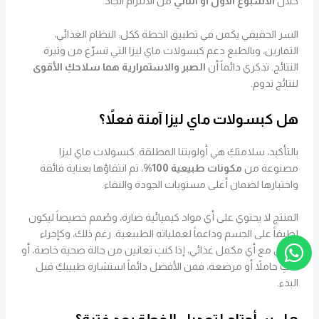
خلال
الأسبوع الأول أو الثاني
من الالتزام الجاد.
السر الحقيقي يكمن في تطبيق الخطة ككل: النظام الغذائي،
التمارين، وبالطبع دعم كبسولات ماي ليزا التي تسرّع من وتيرة
النتائج. تذكري دائماً أن
الصبر والاستمرارية هما سلاحكِ الأقوى
لنتائج تدوم.
هل كبسولات ماي ليزا آمنة فعلاً؟
بالتأكيد، سلامتكِ هي أولويتنا المطلقة. كبسولات ماي ليزا
مصنوعة من
مكونات طبيعية 100%
، تم انتقاؤها بعناية فائقة
واختبارها لضمان أعلى مستويات الجودة والنقاء.
المنتج لا يحتوي على أي مواد كيميائية ضارة، وصُمم خصيصاً ليكون
لطيفاً على الجسم وداعماً لعملياته الطبيعية. رغم ذلك، وكإجراء
وقائي مع أي مكمل غذائي، إذا كنتِ تعانين من حالة صحية خاصة، أو
كنتِ حاملاً أو مرضعة، فمن الأفضل دائماً استشارة طبيبكِ قبل
البدء.
هل سأحتاج لتعديل الخطة بعد فترة؟