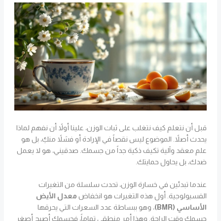
قبل أن نتعلم كيف نتغلب على ثبات الوزن، علينا أولاً أن نفهم لماذا
يحدث أصلاً. الموضوع ليس نقصاً في الإرادة أو فشلاً منكِ، بل هو
علم معقد وآلية تكيف ذكية جداً من جسمك. صدقيني، هو لا يعمل
ضدك، بل يحاول حمايتك.
عندما تبدئين في خسارة الوزن، تحدث سلسلة من التغيرات
الفسيولوجية. أول هذه التغيرات هو انخفاض
معدل الأيض
الأساسي (BMR)
، وهو ببساطة عدد السعرات التي يحرقها
جسمك وقت الراحة. وهذا أمر منطقي تماماً، فجسمك أصبح أصغر