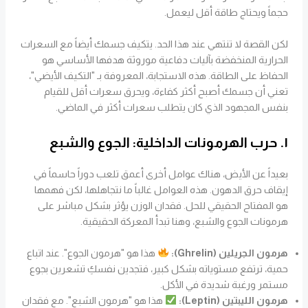
حجماً ويحتاج طاقة أقل ليعمل.
لكن القصة لا تنتهي عند هذا الحد. يتكيف جسمك أيضاً مع السعرات
الحرارية المنخفضة بآليات دفاعية موروثة هدفها الأساسي هو
الحفاظ على الطاقة. هذه الاستجابة، المعروفة بـ "التكيف الأيضي"،
تعني أن جسمك أصبح أكثر كفاءة، ويحرق سعرات أقل للقيام
بنفس المجهود الذي كان يتطلب سعرات أكثر في الماضي.
١. حرب الهرمونات الداخلية: الجوع والشبع
بعيداً عن الأيض، هناك عوامل أخرى أعمق تلعب دوراً حاسماً في
إيقاف حرق الدهون. هذه العوامل غالباً ما نتجاهلها، لكن فهمها
هو المفتاح الحقيقي للحل. فقدان الوزن يؤثر بشكل مباشر على
هرمونات الجوع والشبع، وهنا تبدأ المعركة الحقيقية.
هرمون الجريلين (Ghrelin):
هذا هو "هرمون الجوع". عند اتباع
حمية، ترتفع مستوياته بشكل كبير، فتجدين نفسكِ تشعرين بجوع
مستمر ورغبة شديدة في الأكل.
هرمون الليبتين (Leptin):
هذا هو "هرمون الشبع". مع فقدان