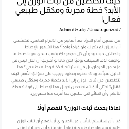
كيف تتخلصين من ثبات الوزن إلى
الأبد؟ خطة مجربة ومكمّل طبيعي
فعال!
/
Uncategorized
/ بواسطة
Admin
هل تقفين أمام المرآة بعد أسابيع من الالتزام القاسي، لتكتشفي
أن الميزان لم يتحرك ولو غراماً واحداً؟ هذا الشعور بالإحباط
والخذلان، حيث يبدو أن كل مجهودكِ يذهب سدى، هو بالضبط ما
تواجهه آلاف السيدات يوميًا. لكن ماذا لو أخبرتكِ أن الحل ليس في
مزيد من الحرمان، بل في استراتيجية ذكية وحليف طبيعي؟ هذا
الدليل سيأخذ بيدكِ خطوة بخطوة ويجيب على سؤالكِ الأهم:
كيف
تتخلصين من ثبات الوزن إلى الأبد بخطة مجربة ومكمّل طبيعي
فعّال
؟ تخيّلي أنكِ تستطيعين تحويل هذا الإحباط إلى قوة تدفعكِ
للأمام، وأن النتائج التي تحلمين بها أقرب مما تتصورين.
لماذا يحدث ثبات الوزن؟ لنفهم أولاً
قبل أن نستسلم لليأس، من الضروري أن نفهم أن ثبات الوزن
ظاهرة فسيولوجية طبيعية تماماً. عندما تبدأين بخسارة الوزن،