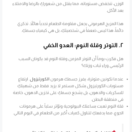
الوزن، تنخفض مستوياته، مما يقلل من شعوركِ بالرضا والامتلاء
بعد الأكل.
هذا المزيج الهرموني يجعل مقاومة الطعام تحدياً هائلاً. تذكري
دائماً، هذا ليس ضعفاً في شخصيتكِ، بل هي كيمياء جسمكِ.
٢. التوتر وقلة النوم: العدو الخفي
هل فكرتِ يوماً أن التوتر المزمن وقلة النوم قد يكونان السبب
الرئيسي وراء ثبات وزنك؟
عندما تكونين متوترة، يفرز جسمك هرمون
الكورتيزول
. ارتفاع
مستويات الكورتيزول بشكل مستمر لا يزيد فقط من شهيتكِ
للسكريات والدهون، بل يشجع جسمكِ على تخزين الدهون، خاصة
في منطقة البطن.
قلة النوم تعبث بساعتك البيولوجية وتؤثر سلباً على هرمونات
الجوع، مما يدفعكِ لتناول كميات أكبر من الطعام في اليوم التالي.