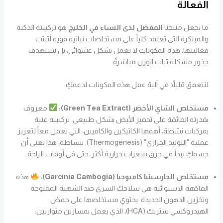
الفعالة
ما يجعل منتجنا
المفضل لدى النساء في الخليج
هو تركيبته الذكية
والمبتكرة التي تعتمد كلياً على مستخلصات نباتية قوية أثبتت
فعاليتها. هذه المكونات لا تعمل بشكل عشوائي، بل تستهدف
جذور مشكلة ثبات الوزن مباشرةً.
لنتعمق قليلاً في آلية عمل هذه المكونات لدعمكِ:
مستخلص الشاي الأخضر (Green Tea Extract):
معروف
بقدرته الفائقة على تحفيز الأيض بشكل طبيعي. تركيبته غنية
بمركبات نشطة، أهمها الكاتيكين والكافيين، التي تعمل معاً لتعزيز
عملية "التوليد الحراري" (Thermogenesis). ببساطة، هذا يعني أن
جسمكِ يبدأ في حرق سعرات حرارية أكثر، حتى في أوقات الراحة.
مستخلص الجارسينيا كامبوجيا (Garcinia Cambogia):
هذه
الفاكهة الاستوائية هي سلاحكِ السري ضد الشهية المفتوحة
وتخزين الدهون الجديدة. يحتوي مستخلصها على حمض
الهيدروكسي ستريك (HCA)، الذي يعمل بمسارين متوازيين: