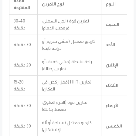
المدة
اليوم
نوع التمرين
المقترحة
تمارين قوة (الجزء السفلي:
30-40
السبت
قرفصاء، اندفاع)
دقيقة
كارديو معتدل (مشي سريع أو
الأحد
30 دقيقة
دراجة ثابتة)
راحة نشطة (مشي خفيف أو
الإثنين
20 دقيقة
تمارين إطالة)
تمارين HIIT (قفز، ركض في
15-20
الثلاثاء
المكان)
دقيقة
تمارين قوة (الجزء العلوي:
الأربعاء
30 دقيقة
ضغط، بلانك)
كارديو معتدل (سباحة أو آلة
الخميس
30 دقيقة
الإليبتيكال)