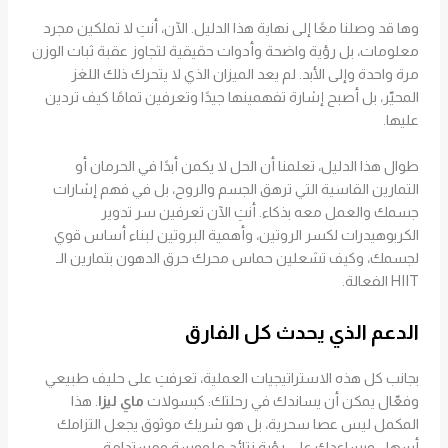
وها قد وصلنا معًا إلى نهاية هذا الدليل. الآن، أنتِ لا تملكين مجرد
معلومات، بل رؤية واضحة وأدوات حقيقية لتجاوز عقبة ثبات الوزن
مرة واحدة وإلى الأبد. لم يعد الميزان الذي لا يتحرك ذلك اللغز
المحيّر، بل أصبح إشارة تفهمينها جيدًا وتعرفين تمامًا كيف تردين
عليها.
طوال هذا الدليل، تعلمنا أن الحل لا يكمن أبدًا في الحرمان أو
التمارين القاسية التي ترهق الجسم والروح، بل في فهم إشارات
جسمك والعمل معه بذكاء. أنتِ الآن تعرفين سر تدوير
الكربوهيدرات لكسر الروتين، وأهمية البروتين لبناء أساس قوي
لجسمك، وكيف تشعلين حماس محرك حرق الدهون بتمارين الـ
HIIT الفعالة.
الدعم الذي يحدث كل الفارق
بجانب كل هذه الاستراتيجيات العملية، تعرفتِ على حليف طبيعي
وفعّال يمكن أن يساندك في رحلتك: كبسولات
ماي ليزا
. هذا
المكمل ليس عصا سحرية، بل هو شريك موثوق يجعل التزامك
أسهل ويساعدك على رؤية نتائج ملموسة ومستدامة.