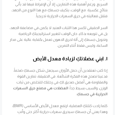
السريع. ورغم أهمية هذه التمارين، إلا أن الإفراط فيها قد يأتي
بنتائج عكسية. مع الوقت، يتكيف جسمكِ مع هذا النوع من الجهد،
فتقل فعاليته في حرق السعرات الحرارية تدريجياً.
السر الحقيقي لكسر هذا الثبات العنيد لا يكمن في مضاعفة الجهد،
بل في تنويعه بذكاء. حان الوقت لتغيير استراتيجيتكِ الرياضية
وتحويل جسمكِ إلى آلة لحرق الدهون تعمل بكفاءة عالية على مدار
الساعة، وليس فقط أثناء التمرين.
١. ابني عضلاتكِ لزيادة معدل الأيض
إذا كنتِ تعتقدين أن حمل الأوزان سيجعل شكل جسمكِ ضخماً،
فدعينا نصحح هذه الفكرة الشائعة. في الحقيقة، تمارين القوة
والمقاومة هي أفضل صديق لكِ في رحلتك للتخلص من ثبات
الوزن، والسبب بسيط جداً:
العضلات هي مصنع حرق السعرات
الحرارية في جسمكِ
.
كلما زادت كتلتكِ العضلية، ارتفع معدل الأيض الأساسي (BMR)،
وهذا يعني أن جسمكِ سيحرق سعرات حرارية أكثر حتى وأنتِ