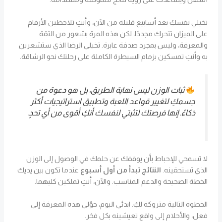
تخيلي نفسكِ بعد أسابيع قليلة من الآن، وأنتِ تلاحظين الأرقام
على الميزان تتحرك مجددًا، لكن هذه المرة بشعور من الثقة
والمعرفة، وليس بمجرد صدفة عابرة. تخيلي الرضا الذي ستشعرين
به وأنتِ تمسكين بزمام السيطرة الكاملة على رحلتك نحو الرشاقة.
ثبات الوزن ليس نهاية الطريق، بل هو دعوة من
جسمكِ لتغيير قواعد اللعبة وتطبيق استراتيجيات أكثر
ذكاءً. إنها فرصتك لتثبتي لنفسك أنكِ أقوى من أي تحدٍ.
لا تسمحي للإحباط بأن يوقفك عن حلمك في الوصول إلى الوزن
الذي تستحقينه.
النتائج تبدأ من أول أسبوع
عندما تكون بين يديك
الخطة الصحيحة والدعم المناسب. والآن، أنتِ تملكين كليهما.
الخطوة التالية متروكة لكِ. ابدئي اليوم، حوّلي هذه المعرفة إلى
فعل، والأحلام إلى واقع تعيشينه بكل فخر.