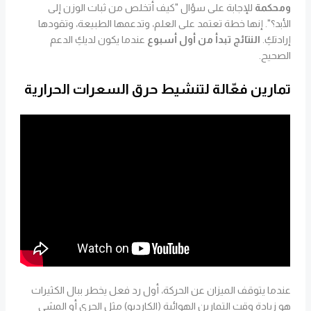
ومحكمة
للإجابة على سؤال "كيف أتخلص من ثبات الوزن إلى
الأبد؟". إنها خطة تعتمد على العلم، وتدعمها الطبيعة، وتقودها
إرادتكِ.
النتائج تبدأ من أول أسبوع
عندما يكون لديكِ الدعم
الصحيح.
تمارين فعّالة لتنشيط حرق السعرات الحرارية
عندما يتوقف الميزان عن الحركة، أول رد فعل يخطر ببال الكثيرات
هو زيادة وقت التمارين الهوائية (الكارديو) مثل الجري أو المشي