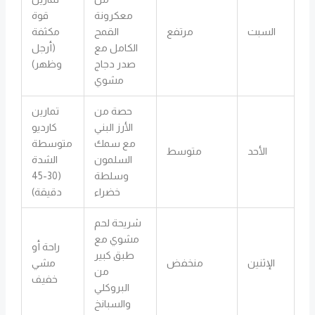
معكرونة
قوة
السبت
مرتفع
القمح
مكثفة
الكامل مع
(أرجل
صدر دجاج
وظهر)
مشوي
حصة من
تمارين
الأرز البني
كارديو
مع سمك
متوسطة
الأحد
متوسط
السلمون
الشدة
وسلطة
(30-45
خضراء
دقيقة)
شريحة لحم
مشوي مع
راحة أو
طبق كبير
الإثنين
منخفض
مشي
من
خفيف
البروكلي
والسبانخ