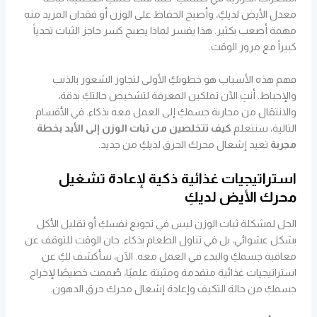
معدل الأيض لديكِ، وأصبح الحفاظ على الوزن أو فقدان المزيد منه
مهمة أصعب بكثير. هذا يفسر لماذا يصبح كسر حاجز الثبات تحدياً
كبيراً مع مرور الوقت.
فهم هذه الأسباب هو خطوتكِ الأولى لتجاوز الشعور بالذنب
والإحباط. أنتِ الآن تملكين المعرفة لتشخيص حالتكِ بدقة،
والانتقال من محاربة جسمكِ إلى العمل معه بذكاء. في الأقسام
التالية، سنتعلم
كيف تتخلصين من ثبات الوزن إلى الأبد بخطة
مجربة
تعيد إشعال محرك الحرق لديكِ من جديد.
استراتيجيات غذائية ذكية لإعادة تشغيل
محرك الأيض لديكِ
الحل لمشكلة ثبات الوزن ليس في تجويع نفسكِ أو تقليل الأكل
بشكل عشوائي، بل في تناول الطعام بذكاء. حان الوقت للتوقف عن
معاقبة جسمكِ والبدء في العمل معه. الآن، سأكشف لكِ عن
استراتيجيات غذائية متقدمة ومثبتة علميًا، صُممت خصيصًا لإخراج
جسمكِ من حالة التكيف وإعادة إشعال محرك حرق الدهون.