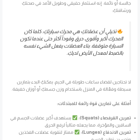
جالسة أو نائمة. إنه استثمار حقيقي وطويل الأمد في صحتكِ
ورشاقتكِ.
تخيلي أن عضلاتكِ هي محرك سيارتكِ. كلما كان
المحرك أكبر وأقوى، حرق وقوداً أكثر حتى عندما تكون
السيارة متوقفة. بناء العضلات يفعل الشيء نفسه
بالضبط لمعدل الأيض لديكِ.
لا تحتاجين لقضاء ساعات طويلة في الجيم، يمكنكِ البدء بتمارين
بسيطة وفعّالة في المنزل باستخدام وزن جسمكِ أو أوزان خفيفة.
أمثلة على تمارين قوة رائعة للمبتدئات:
تمرين القرفصاء (Squats):
يستهدف أكبر عضلات الجسم في
الساقين والمؤخرة، مما يجعله مثالياً لرفع الحرق.
تمرين الاندفاع (Lunges):
ممتاز لتقوية عضلات الفخذين
وتحسين توازن الجسم.