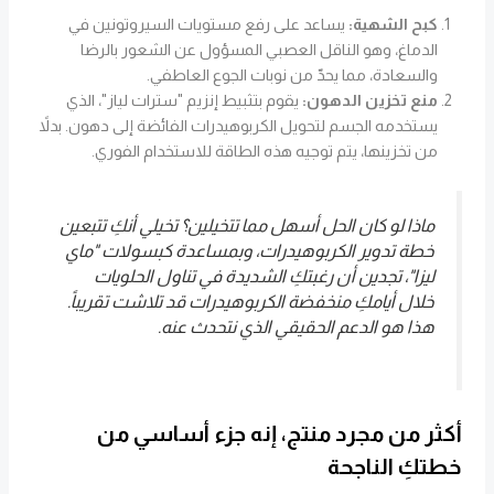
كبح الشهية:
يساعد على رفع مستويات السيروتونين في
الدماغ، وهو الناقل العصبي المسؤول عن الشعور بالرضا
والسعادة، مما يحدّ من نوبات الجوع العاطفي.
منع تخزين الدهون:
يقوم بتثبيط إنزيم "سترات لياز"، الذي
يستخدمه الجسم لتحويل الكربوهيدرات الفائضة إلى دهون. بدلاً
من تخزينها، يتم توجيه هذه الطاقة للاستخدام الفوري.
ماذا لو كان الحل أسهل مما تتخيلين؟ تخيلي أنكِ تتبعين
خطة تدوير الكربوهيدرات، وبمساعدة كبسولات "ماي
ليزا"، تجدين أن رغبتكِ الشديدة في تناول الحلويات
خلال أيامكِ منخفضة الكربوهيدرات قد تلاشت تقريباً.
هذا هو الدعم الحقيقي الذي نتحدث عنه.
أكثر من مجرد منتج، إنه جزء أساسي من
خطتكِ الناجحة