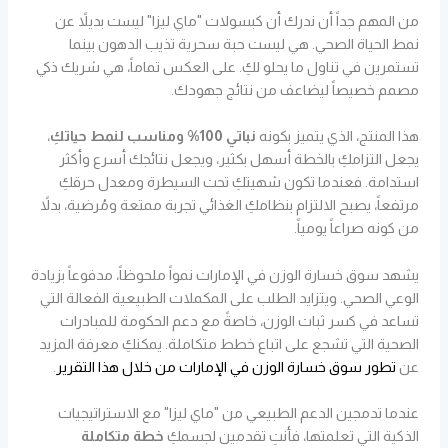
من المهم جداً أن ندرك أن كبسولات "ماي ليزا" ليست بديلاً عن
نمط الحياة الصحي. هي ليست حبة سحرية تذيب الدهون بينما
تستمرين في تناول ما يحلو لكِ. على العكس تماماً، هي شريك ذكي
مصمم خصيصاً ليضاعف من نتائج جهودك.
هذا المنتج، الذي يتميز بكونه
نباتي 100% ومناسب لنمط حياتكِ
،
يجعل التزامكِ بالخطة أسهل بكثير، ويجعل نتائجك أسرع وأكثر
استدامة. فعندما تكون شهيتكِ تحت السيطرة ومعدل حرقكِ
مرتفعاً، يصبح الالتزام بنظامكِ الغذائي تجربة ممتعة ومُرضية، بدلاً
من كونه صراعاً يومياً.
يشهد سوق خسارة الوزن في الإمارات نمواً ملحوظاً، مدفوعاً بزيادة
الوعي الصحي. ويتزايد الطلب على المكملات الطبيعية الفعالة التي
تساعد في كسر ثبات الوزن، خاصةً مع دعم الحكومة للمبادرات
الصحية التي تشجع على اتباع خطط متكاملة. يمكنكِ معرفة المزيد
عن
تطور سوق خسارة الوزن في الإمارات من خلال هذا التقرير
.
عندما تدمجين الدعم الطبيعي من "ماي ليزا" مع الاستراتيجيات
الذكية التي تعلمتها، فأنتِ تقدمين لجسمكِ
خطة متكاملة