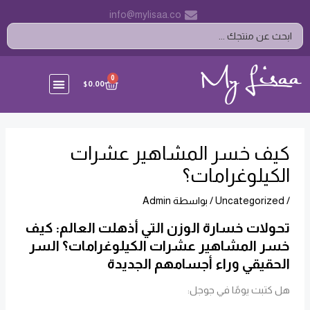
خطي
Post
info@mylisaa.co
لى
navigation
Search
لمحتوى
...
CART
0
$
0.00
كيف خسر المشاهير عشرات
الكيلوغرامات؟
/
Uncategorized
/ بواسطة
Admin
تحولات خسارة الوزن التي أذهلت العالم: كيف
خسر المشاهير عشرات الكيلوغرامات؟ السر
الحقيقي وراء أجسامهم الجديدة
هل كتبت يومًا في جوجل: