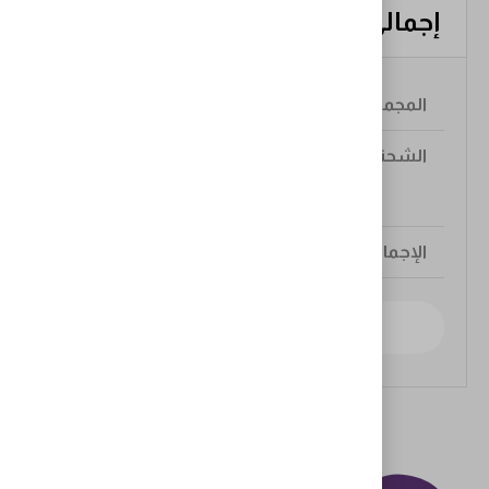
إجمالي سلة المشتريات
$
55.00
أدخل عنوانك لعرض خيارات الشحن.
حساب تكلفة الشحن
$
55.00
التقدم لإتمام الطلب