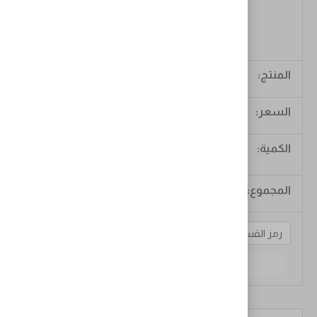
حبوب ماي ليزا للتخسيس
$
55.00
$
55.00
استخدام القسيمة
تحديث السلة