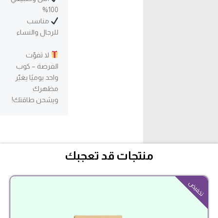
100%
مناسب
للرجال والنساء
لا تفوّت
الفرصة – كوب
واحد يوميًا يغيّر
مظهرك
ويشحن طاقتك!
منتجات قد تعجبك
السعر
السعر
تخفيض
الحالي
الأصلي
هو:
هو:
$49.00.
$30.00.