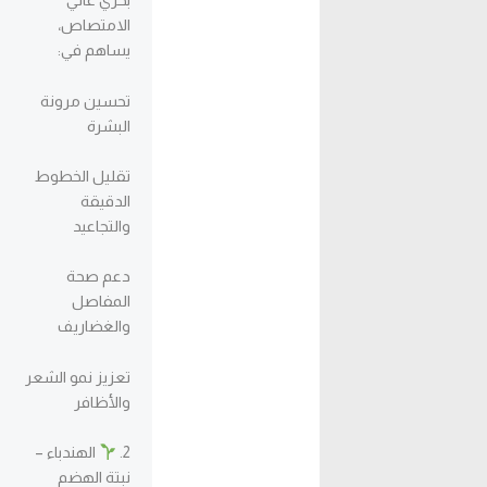
بحري عالي
الامتصاص،
يساهم في:
تحسين مرونة
البشرة
تقليل الخطوط
الدقيقة
والتجاعيد
دعم صحة
المفاصل
والغضاريف
تعزيز نمو الشعر
والأظافر
2.
الهندباء –
نبتة الهضم