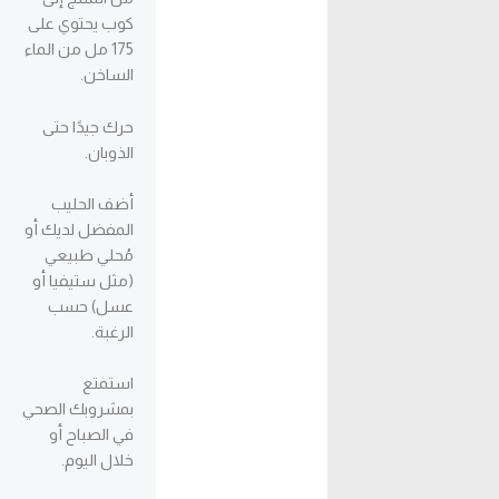
كوب يحتوي على
175 مل من الماء
الساخن.
حرك جيدًا حتى
الذوبان.
أضف الحليب
المفضل لديك أو
مُحلي طبيعي
(مثل ستيفيا أو
عسل) حسب
الرغبة.
استمتع
بمشروبك الصحي
في الصباح أو
خلال اليوم.