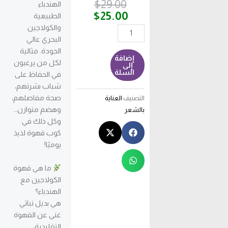
السعر
السعر
$
29.00
الهندباء
الحالي
الأصلي
$
25.00
الطبيعية
هو:
هو:
والكولاجين
كمية
$25.00.
$29.00.
البحري عالي
قهوة
الجودة. مثالية
هندباء
إضافة
لكل من يرغبون
بالكولاجين
إلى
السلة
في الحفاظ على
شباب بشرتهم،
صحة مفاصلهم،
التصنيف
العناية
وهضم متوازن…
بالشعر
وكل ذلك في
كوب قهوة لذيذ
يوميًا!
ما هي قهوة
الكولاجين مع
الهندباء؟
هي بديل نباتي
غني عن القهوة
التقليدية،