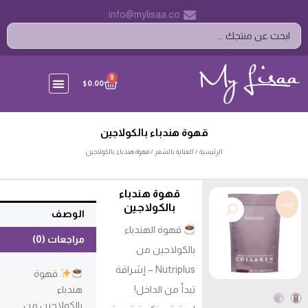
خطي
info@mylisaa.co
لى
Search
لمحتوى
...
CART
0
$
0.00
قهوة هندباء بالكولاجين
الرئيسية
/
العناية بالشعر
/ قهوة هندباء بالكولاجين
قهوة هندباء
تنزيلات!
بالكولاجين
الوصف
قهوة الهندباء
مراجعات (0)
بالكولاجين من
Nutriplus – إشراقة
قهوة
هندباء
تبدأ من الداخل!
بالكولاجين من