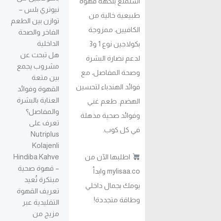
استمتع بنكهة قهوة
نيوتري بلس –
طبيعية خالية من
توازن بين الطعم
الكافيين، ممزوجة
الفاخر والصحة
الداخلية
بكولاجين نوع 1 و3
هل تبحث عن
لدعم نضارة البشرة
مشروب يجمع
وصحة المفاصل، مع
بين متعة
فوائد الهندباء لتحسين
القهوة وفوائد
العناية بالبشرة
الهضم. طعم غني
والمفاصل؟
وفوائد صحية مذهلة
تعرف على
في كل كوب.
Nutriplus
Kolajenli
اطلبها الآن من
Hindiba Kahve
– قهوة صحية
mylisaa.co وابدأ
مبتكرة تُعيد
يومك بجمال داخلي
تعريف القهوة
وطاقة متجددة!
التقليدية عبر
مزيج من