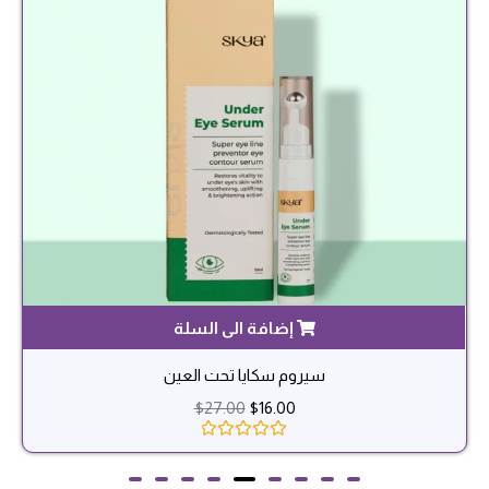
avens تقوية وترميم الأظافر
$
49.00
$
30.00
2
تم التقييم بـ
5.00
من 5
بناءً على