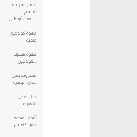
ممتاز ومريحة
للجسم.”
— هند، أبوظبي
قهوة كولاجين
صحية
قهوة هندباء
بالكولاجين
مشروب يعزز
نضارة البشرة
بديل صحي
للقهوة
أفضل قهوة
بدون كافيين