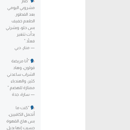
“صار
مشروبي اليومي
بعد الفطور.
الطعم خفيف
بس حلو، وبشرتي
بدأت تتغير
فعلاً.”
— منار، دبي
“أنا مريضة
قولون، وهاد
الشراب ساعدني
كثير، والهندباء
ممتازة للهضم.”
— سارة، جدة
“كنت ما
أتحمل الكافيين،
بس هاي القهوة
حسيت إنها بديل