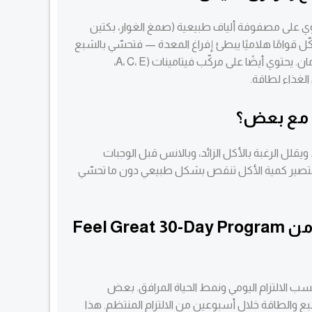
ي على مصفوفة ألياف طبيعية (صمغ الغوار، بكتين
ل قوامًا هلاميًا يبطئ إفراغ المعدة — فتحسّي بالشبع
لفترة أطول وتاكلي أقل دون حرمان. يحتوي أيضًا على مركّب فيتامينات (A، C، E،
 مع بعض؟
يقلل الرغبة بالأكل الزائد، وبالانس قبل الوجبات
فتصير كمية الأكل تنقص بشكل طبيعي دون ما تحسّي
بأمانة، شو المتوقع من Feel Great 30-Day Program
ب الالتزام اليومي ونمط الحياة المرافق. بعض
 والطاقة خلال أسبوعين من الالتزام المنتظم. هذا