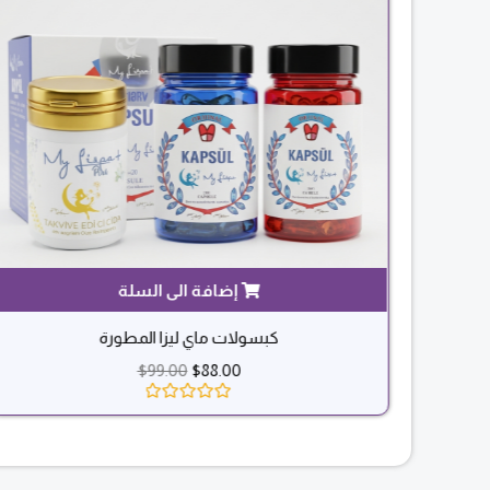
كبسولات ماي ليزا المطورة
$
99.00
$
88.00
تم
التقييم
0
من
5