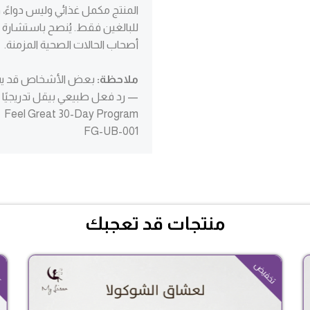
المنتج مكمل غذائي وليس دواءً
للبالغين فقط. يُنصح باستشارة ا
أصحاب الحالات الصحية المزمنة.
ملاحظة:
بعض الأشخاص قد يشعروا
— رد فعل طبيعي بيقل تدريجيًا 
Feel Great 30-Day Program
FG-UB-001
منتجات قد تعجبك
السعر
السعر
تخفيض
ت
الحالي
الأصلي
هو:
هو:
$66.00.
$55.00.