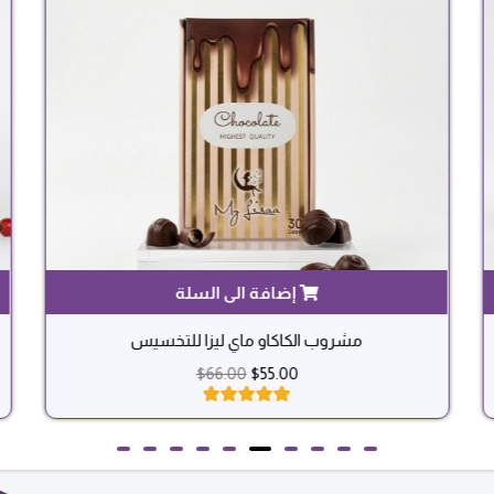
مشروب الكاكاو ماي ليزا للتخسيس
$
66.00
$
55.00
تم التقييم بـ
5.00
من 5
بناءً على
تقييم عميل
واحد