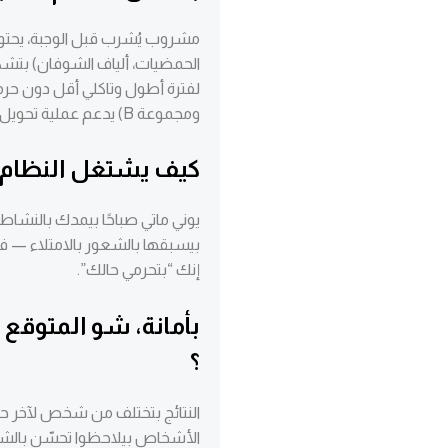
مشروب يُشرب قبل الوجبة، يحتو
الحمضيات، ألياف الشوفان) بتشكّ
ومجموعة B) يدعم عملية تحويل الغذاء لطاقة.
كيف يشتغل النظام
يوني ماتي صباحًا بيمدك بالنشاط و
بيسبقها بالشعور بالامتلاء — 
إنك “بتحرمي حالك”.
؟
النتائج بتختلف من شخص لآخر حس
الأشخاص بيلاحظوا تحسّن بالشبع