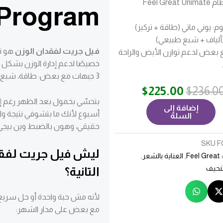
الغذائي نظام Feel Great Unimate
Program
دة 30 يوم: يوني ماتي (طاقة + تركيز)
ألياف + شبع طبيعي)
فيل جريت لفقدان الوزن
 بعض لدعم توازن الأيض والراحة
خصيصًا لدعم إدارة الوزن بشك
3 جبهات مع بعض: طاقة، شبع طبيعي، وتوازن بالأيض.
السعر
السعر
$
225.00
$
236.0
الأصلي
الحالي
بتحسّي بخمول بعد الظهر رغم إ
إضافة إلى
هو:
هو:
أسبوع لأنك ما بتشوفي نتيجة 
السلة
$225.00.
$236.00.
حقيقي، وهون بالضبط وين بيجي
SKU
F
ليش فيل جريت لفقد
Feel Great
,
العناية بالشعر
,
تنحيف
التانية؟
لأنه مش حبة واحدة أو حل سريع
مع بعض على مدار الشهر: