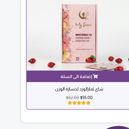
شاي ثمارالورد لخسارة الوزن
$
62.00
$
55.00
تم التقييم بـ
5.00
من 5
بناءً على
تقييم عميل
واحد