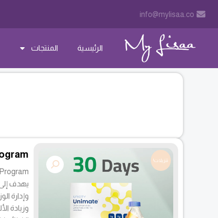
خطي
info@mylisaa.co
لى
لمحتوى
الرئيسية
المنتجات
rogram
تنزيلات!
-Day Program
يهدف إلى 
وإدارة ال
وزيادة الأ