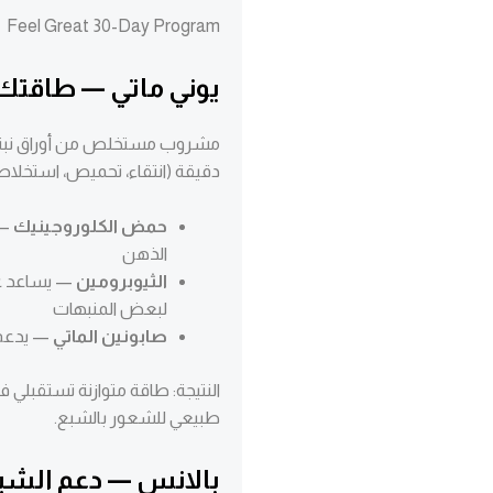
Feel Great 30-Day Program
يوني ماتي — طاقتك 
مشروب مستخلص من أوراق نبتة ال
دقيقة (انتقاء، تحميص، استخلاص، 
حمض الكلوروجينيك
— 
الذهن
الثيوبرومين
— يساعد عل
لبعض المنبهات
صابونين الماتي
— يدعم 
النتيجة: طاقة متوازنة تستقبلي 
طبيعي للشعور بالشبع.
بالانس — دعم الشبع