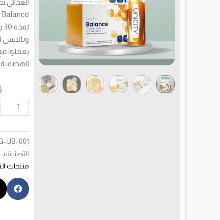
Balance
لم
وبالانس (
يعملوا مع
الهضمية.
0
كمية
Feel
Great
30
G-UB-001
-
التصنيفات
Day
منتجات ال
Program