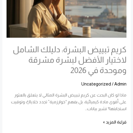
لاختيار
الأفضل
لبشرة
مشرقة
وموحدة
في
كريم تبييض البشرة: دليلك الشامل
2026
لاختيار الأفضل لبشرة مشرقة
وموحدة في 2026
Uncategorized
/
Admin
ماذا لو كان البحث عن كريم تبييض البشرة المثالي لا يتعلق بالعثور
على أقوى مادة كيميائية، بل بفهم “خوارزمية” تجدد خلاياكِ وتوقيت
استجابتها؟ تشير بيانات…
قراءة المزيد »